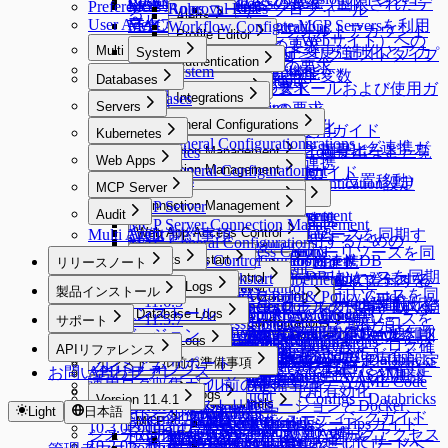
Custom Data Sourceへの接続
Restricted Data Accessの要求（制限されたデ
Preferences
MCP Access Control
Roles
Approval Rules
ユーザープロフィール
る
Alerts
ール
User Agent
ータアクセス要求）
MACを使用してRemote MCP Serversを利用
Workflow Configurations
qp-adminデフォルトアカウント
Licenses
Profile Editor
Alerts
Webアプリケーション（Webサイト）への
Server Access Requestの要求
する
Multi Agent
のパスワード変更強制化とアカ
System
Profile Editor
New Request > リクエストタイプ
アクセス
Authentication
Server Privilege Requestの要求
AI Chat
Multi Agent
System
Custom Attribute
ウント削除機能
別テンプレート変数
Databases
Authentication
Access Role Requestの要求
Multi Agent Linuxインストールおよび使用ガ
Provisioning
Databases
Integrations
Okta連携
Servers
Provisioning
IP Registration Requestの要求
イド
API Token
Integrations
LDAP連携
Servers
DAC General Configurations
Provisioning有効化
DBポリシー例外の要求
Multi Agent Seamless SSH使用ガイド
Kubernetes
Jobs
Syslog連携
AWS SSO連携
SAC General Configurations
DAC General Configurations
[Okta] プロビジョニング連携ガ
承認付加機能（代理承認、再提出など）
Multi Agent OS別3rd Party Toolサポート一覧
Kubernetes
Connection Management
Maintenance
Splunk連携
Web Apps
Unmasking Zones
Google SAML連携
イド
KAC General Configurations
Connection Management
Connection Management
Multi Agent - qpctl CLI使用ガイド
Secret Store連携
Web Apps
DB Access Control
Masking Pattern (メニュー位置移動)
Multi-Factor Authentication設定
MCP Server
Connection Management
Server Account Management
Connection Management
DB Access Control
Cloud Providers
Email連携
MCP Server
Policies
Connection Management
Audit
Session Monitoring
Server Account Management
Connection Management
Cloud Providers
Cloud Providers
Event Callback連携
MCP Server Connection Management
K8s Access Control
Policies
Connection Management
DB Connections
Privilege Type
Audit
Ledger Management
Web App Access Control
Server Account Templates
Cloud Providers
Multi Agent 制約事項
AWSからDBリソースを同期す
OAuth 2.0を使用するための
MAC General Configurations
Server Access Control
SSL Configurations
Access Control
Data Access
K8s Access Control
Web Apps
Servers
Cloud Providers
DB Connections
Privilege Type
Ledger Management
SSH Key Configurations
Web App Access Control
AWSからサーバーリソースを同
る
MCP Access Control
(New) Policy Management
WAC Quickstart
Reports
SSH Configurations
Masking Pattern
Server Access Control
Web App Configurations
MongoDB / Document DB
Servers
Cloud Providers
Google Cloud API連携
MongoDB専用ガイド
リリースノート
Ledger Table Policy
Account Management
Server Groups
Clusters
Access Control
期する
MS AzureからDBリソースを同期
Kerberos Configurations
Data Masking
(New) Policy Management
WAC Quickstart
Reports
Access Control
Privilege Type Mapping
個別サーバーを手動で登録する
AWSからKubernetesリソースを
DocumentDB専用ガイド
Release Notes
Monitoring
General Logs
Ledger Approval Rules
Access Control
Server Groups
Clusters
Access Control
Slack DM連携
製品インストール
Azureからサーバーリソースを同
Sensitive Data
Data Paths
Roles
[~10.2.7] WAC Role & Policy Guide
Reports
Server Agents for RDP
Password Provisioning
Roles
Access Control
する
同期する
11.6.0 ~ 11.6.5
Google BigQuery OAuth認証設定
Monitoring
Roles
General Logs
Custom JDBC Configs
Access Control
サーバーをグループで管理する
Kubernetesクラスターを手動で登
Kubernetesロールの付与と取り消
OAuth Client Application
Slack DM連携
製品インストール
Database Logs
Policy Exception
Data Policies
Policies
[10.2.8~] WAC RBAC Guide
Audit Log Export
Server Agents for RDP
Password Provisioning
Roles
期する
ロールの付与と取り消し
Google CloudからDBリソースを
11.5.0 ~ 11.5.7
サポート
Running Queries
User Access History
ProxyJump Configurations
Policies
Custom JDBC Configs
AWS Athena専用ガイド
Permissionsの付与と取り消し
録する
し
Query Rules
Exception Management
Database Logs
Policies
Slack DM - Workflow通知タ
[10.3.0 ~] WAC JIT権限取得Guide
Server Agentのインストールと削
パスワード変更Job作成
Kubernetesロール設定
製品バージョン
GCPからサーバーリソースを同
11.4.0
Identity Providers
同期する
Server Logs
Proxy Management
Activity Logs
QSI Parser Selection
ProxyJump Configurations
Policies
サポート
Custom Data Source設定とログ確
Roleの付与と取り消し
APIリファレンス
Command Templates
DB Access History
Policies
イプ
Root CA証明書インストールガイド
除
11.3.0
Identity Providers
LLM Provider設定
期する
Admin Role History
Server Logs
Custom JDBC Configs - Databricks
Dry Run機能でクラウド同期設定
ProxyJump作成
Kubernetesポリシー設定
プレミアムサポート
インストール前の準備事項
認
Server Privilegeの付与
Kubernetes Logs
Blocked Accounts
Query Audit
サーバーアクセスポリシー設定
APIリファレンス
お問い合わせ
11.2.0
AWS SSO連携（SAML
Web App ConfigurationsでWAC初期設
Workflow Logs
Server Access History
例
を確認する
KubernetesポリシーYAML Code
運用ログ収集ガイド
インストール前の準備事項
Running Queries
Kubernetes Logs
Server Proxy使用有効化
11.1.0 ~ 11.1.2
インストール
Web App Logs
Command Audit
2.0）
定
Custom JDBC Configs - Databricks
Version 11.4.1
構文ガイド
DML Snapshots
Request Audit
Reverse Tunnels
LinuxディストリビューションとDocker、
11.0.0
Light
日本語
インストール後の初期設定
インストール
Session Logs
Web App Logs
WACトラブルシューティングガイド
例
External API v2
MCP
AI Chat Audit
Account Lock History
Pod Session Recordings
Reverse Tunnels
KubernetesポリシーTipsガイド
Podmanサポート現況
10.3.0 ~ 10.3.4
Session Monitoring (Moved)
Web Access History
システムアーキテクチャとネットワークアクセス
インストールガイド - 簡単な構成
External API v0.9
WAC FAQ
Access Control Logs
Kubernetes Role History
MCP
Reverse Tunnelを通じてサーバー
KubernetesポリシーUIコードヘ
10.2.0 ~ 10.2.12
PodmanでRootless Mode構成