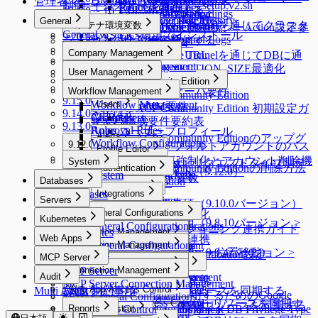
管理者マニュアル
Access Control Logs
Web Event Audit
制御
インストールガイド - setup.v2.sh
Policy Audit Logs
Request Audit
に通信する
10.1.0 ~ 10.1.11
ルパーガイド
Server Role History
User Activity Recordings
setup.sh、setup.v2.sh比較
Policy Exception Logs
MCP Server Role History
General
10.0.0 ~ 10.0.2
Reverse Tunnelを通じてクラスタ
コンテナ環境変数
Account Lock History
Web App Role History
KubernetesポリシーAction設定参
General
AWS EKS環境でインストール
9.20.0 ~ 9.20.2
JIT Access Control Logs
ーに通信する
ライセンスインストール
コンテナ環境変数
考ガイド
9.19.0
Company Management
QUERYPIE_WEB_URL
Reverse Tunnelを通じてDBに通
サーバ構成要件
9.18.0 ~ 9.18.3
Company Management
DB_MAX_CONNECTION_SIZE最適化
信する
User Management
9.17.0 ~ 9.17.1
サーバ構成要件
General
QueryPie ACP Community Edition
User Management
9.16.0 ~ 9.16.4
Public Cloud運用サーバ要件
Workflow Management
Security
QueryPie ACP Community Edition
9.15.0 ~ 9.15.4
Allowed Zones
Workflow Management
Users
On-Premise VM要件
QueryPie ACP Community Edition 初期設定ガ
9.14.0 ~ 9.14.3
Channels
Groups
All Requests
Users
サーバ構成要件要約表
イド
9.13.0 ~ 9.13.5
Roles
Approval Rules
ユーザープロフィール
Alerts
QueryPie ACP Community Editionのアップグ
Workflow Configurations
9.12.0 ~ 9.12.14
qp-adminデフォルトアカウントのパス
Licenses
Profile Editor
Alerts
レード方法
9.11.0 ~ 9.11.5
9.12.0 ~ 9.12.14
ワード変更強制化とアカウント削除機
System
Profile Editor
New Request > リクエストタイプ別テ
QueryPie ACP Community Editionの削除方法
Authentication
メニュー改善ガイド（9.12.0）
System
Custom Attribute
能
9.10.0 ~ 9.10.4
ンプレート変数
Databases
Authentication
MCP設定ガイド
Provisioning
9.10.0 ~ 9.10.4
Databases
Integrations
Okta連携
9.9.0 ~ 9.9.8
Servers
Provisioning
External API変更事項（9.10.0バージョン）
API Token
Integrations
9.8.0 ~ 9.8.12
9.9.0 ~ 9.9.8
LDAP連携
Servers
DAC General Configurations
Provisioning有効化
Kubernetes
Jobs
Syslog連携
External API変更事項（9.8.10バージョン >
AWS SSO連携
SAC General Configurations
DAC General Configurations
[Okta] プロビジョニング連携ガイド
Kubernetes
Connection Management
Maintenance
Splunk連携
9.9.4バージョン）
Web Apps
Unmasking Zones
Google SAML連携
KAC General Configurations
Connection Management
Connection Management
Secret Store連携
Web Apps
DB Access Control
External API変更事項（9.9.4バージョン >
Masking Pattern (メニュー位置移動)
Multi-Factor Authentication設定
MCP Server
Connection Management
Server Account Management
Connection Management
DB Access Control
Cloud Providers
Email連携
9.9.5バージョン）
MCP Server
Policies
Connection Management
Audit
Session Monitoring
Server Account Management
Connection Management
Cloud Providers
Cloud Providers
Event Callback連携
MCP Server Connection Management
K8s Access Control
Policies
Connection Management
DB Connections
Privilege Type
Audit
Ledger Management
Web App Access Control
Server Account Templates
Cloud Providers
Multi Agent 制約事項
AWSからDBリソースを同期する
OAuth 2.0を使用するためのGoogle
MAC General Configurations
Server Access Control
SSL Configurations
Access Control
Data Access
K8s Access Control
Web Apps
Servers
Cloud Providers
DB Connections
Privilege Type
Ledger Management
SSH Key Configurations
Web App Access Control
AWSからサーバーリソースを同期す
MS AzureからDBリソースを同期する
MCP Access Control
(New) Policy Management
WAC Quickstart
Reports
SSH Configurations
Masking Pattern
Server Access Control
Web App Configurations
MongoDB / Document DB Privilege Type
Servers
Cloud Providers
Cloud API連携
MongoDB専用ガイド
Ledger Table Policy
Account Management
Server Groups
Clusters
Access Control