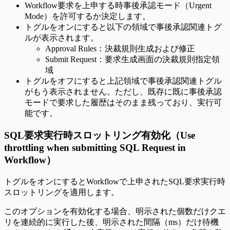
Workflow要求を上申する時事後承認モード（Urgent
Mode）を許可するか決定します。
トグルをオンにすると以下の領域で事後承認関連トグ
ルが表示されます。
Approval Rules：決裁規則生成および修正
Submit Request：要求生成画面の決裁規則指定領
域
トグルをオフにすると上記領域で事後承認関連トグル
がもう表示されません。ただし、既存に既に事後承認
モードで要求した履歴はそのまま残っており、実行可
能です。
SQL要求実行時スロットリング有効化（Use
throttling when submitting SQL Request in
Workflow）
トグルをオンにするとWorkflowで上申されたSQL要求実行時
スロットリングを適用します。
このオプションを有効化する場合、明示された個数だけクエ
リを連続的に実行した後、明示された間隔（ms）だけ待機