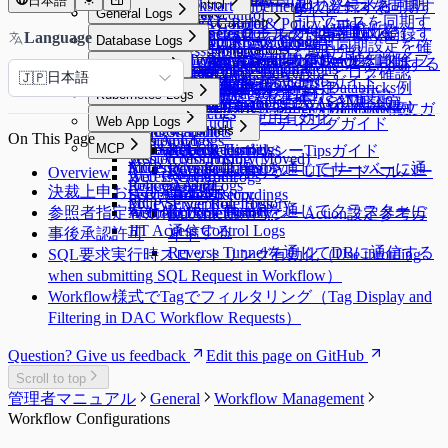
る
日本語
Google CloudからDBリソースを同期
Kerberos Configurations
Data Masking
(New) Policy Management
WAC Quickstart
Reports
Access Control
Mapping
個別サーバーを手動で登録する
AWSからKubernetesリソースを同期す
DocumentDB専用ガイド
Monitoring
General Logs
Ledger Approval Rules
Access Control
Server Groups
Clusters
Access Control
Slack DM連携
Azureからサーバーリソースを同期す
Sensitive Data
Data Paths
Roles
[~10.2.7] WAC Role & Policy Guide
Reports
Server Agents for RDP
Password Provisioning
Roles
Access Control
する
る
Google BigQuery OAuth認証設定
Monitoring
Roles
General Logs
Custom JDBC Configs
Access Control
サーバーをグループで管理する
Kubernetesクラスターを手動で登録す
Kubernetesロールの付与と取り消し
Language
OAuth Client Application
Slack DM連携
Database Logs
Policy Exception
Data Policies
Policies
[10.2.8~] WAC RBAC Guide
Audit Log Export
Server Agents for RDP
Password Provisioning
Roles
る
ロールの付与と取り消し
Dry Run機能でクラウド同期設定を確
Running Queries
User Access History
ProxyJump Configurations
Policies
Custom JDBC Configs
AWS Athena専用ガイド
Permissionsの付与と取り消し
る
Query Rules
Exception Management
Database Logs
Policies
Slack DM - Workflow通知タイプ
[10.3.0 ~] WAC JIT権限取得Guide
Server Agentのインストールと削除
パスワード変更Job作成
Kubernetesロール設定
GCPからサーバーリソースを同期する
Identity Providers
認する
Server Logs
Proxy Management
Activity Logs
QSI Parser Selection
ProxyJump Configurations
Policies
Custom Data Source設定とログ確認
Roleの付与と取り消し
日本語
Command Templates
DB Access History
Policies
🇯🇵
Root CA証明書インストールガイド
Identity Providers
LLM Provider設定
Admin Role History
Server Logs
Custom JDBC Configs - Databricks例
ProxyJump作成
Kubernetesポリシー設定
Server Privilegeの付与
Kubernetes Logs
Blocked Accounts
Query Audit
サーバーアクセスポリシー設定
AWS SSO連携（SAML 2.0）
Web App ConfigurationsでWAC初期設定
Workflow Logs
Server Access History
Custom JDBC Configs - Databricks例
KubernetesポリシーYAML Code構文ガ
Running Queries
Kubernetes Logs
Server Proxy使用有効化
Web App Logs
Command Audit
WACトラブルシューティングガイド
イド
DML Snapshots
Request Audit
Reverse Tunnels
On This Page
Session Logs
Web App Logs
WAC FAQ
MCP
AI Chat Audit
Account Lock History
Pod Session Recordings
Reverse Tunnels
KubernetesポリシーTipsガイド
Session Monitoring (Moved)
Web Access History
Access Control Logs
Kubernetes Role History
MCP
Reverse Tunnelを通じてサーバーに通
KubernetesポリシーUIコードヘルパー
Overview
Access Control Logs
Web Event Audit
Policy Audit Logs
Request Audit
信する
決裁上申および承認設定
ガイド
Server Role History
User Activity Recordings
Policy Exception Logs
MCP Server Role History
Reverse Tunnelを通じてクラスターに
参照者指定有効化
Account Lock History
Web App Role History
KubernetesポリシーAction設定参考ガ
JIT Access Control Logs
通信する
事後承認許可
イド
Reverse Tunnelを通じてDBに通信する
SQL要求実行時スロットリング有効化（Use throttling
when submitting SQL Request in Workflow）
Workflow様式でTagでフィルタリング（Tag Display and
Filtering in DAC Workflow Requests）
Question? Give us feedback
Edit this page on GitHub
Scroll to top
管理者マニュアル
General
Workflow Management
Workflow Configurations