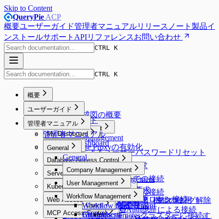
Skip to Content
QueryPie
ACP
概要
ユーザーガイド
管理者マニュアル
リリースノート
製品イ
ンストール
サポート
APIリファレンス
お問い合わせ
CTRL K
CTRL K
概要
Overview
ユーザーガイド
システム構成図の概要
ユーザーガイド
管理者マニュアル
Proxy Management
管理者マニュアル
My Dashboard
Proxy Management
My Dashboard
Database Proxyの有効化
Workflow
General
Emailによるユーザーパスワードリセット
Workflow
General
Database Access Control
DB Access Requestの要求
Database Access Control
Company Management
Server Access Control
Web SQLエディターでの接続
Company Management
SQL Requestの要求
Server Access Control
User Management
Kubernetes Access Control
General
Default Privilegeの設定
SQL Export Requestの要求
SQL Request要求
認証されたサーバーへの接続
User Management
Kubernetes Access Control
Workflow Management
Security
エージェントなしでのプロキシ接続
Web Access Control
Unmasking Requestの要求（マスキング解除
実行計画（Explain）機能の使用
Webターミナルの使用
アクセス権限一覧の確認
Allowed Zones
Workflow Management
Users
Web Access Control
Google BigQuery OAuth認証による接続
要求）
Web SFTPの使用
MCP Access Control
Channels
Groups
All Requests
Users
Web ClientでKubernetesクラスターに接続す
Root CA証明書およびExtensionのインスト