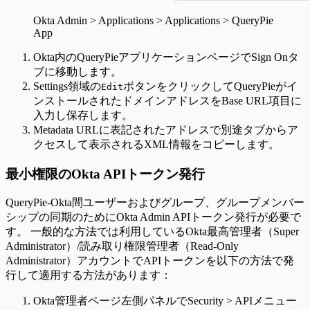
Okta Admin > Applications > Applications > QueryPie
App
Okta内のQueryPieアプリケーションページでSign Onタ
ブに移動します。
Settings領域の
ボタンをクリックしてQueryPieがイ
Edit
ンストールされたドメインアドレスをBase URL項目に
入力し保存します。
Metadata URLに表記されたアドレスで別途タブからア
クセスして表示されるXML情報をコピーします。
最小権限のOkta APIトークン発行
QueryPie-Okta間ユーザーおよびグループ、グループメンバー
シップの同期のためにOkta Admin APIトークン発行が必要で
す。 一般的な方法では利用しているOkta最高管理者（Super
Administrator）/読み取り権限管理者（Read-Only
Administrator）アカウントでAPIトークンを以下の方法で発
行して適用する方法があります：
Okta管理者ページ左側パネルでSecurity > APIメニュー