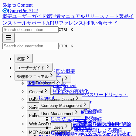
Skip to Content
QueryPie
ACP
概要
ユーザーガイド
管理者マニュアル
リリースノート
製品イ
ンストール
サポート
APIリファレンス
お問い合わせ
CTRL K
CTRL K
概要
Overview
ユーザーガイド
システム構成図の概要
ユーザーガイド
管理者マニュアル
Proxy Management
管理者マニュアル
My Dashboard
Proxy Management
My Dashboard
Database Proxyの有効化
Workflow
General
Emailによるユーザーパスワードリセット
Workflow
General
Database Access Control
DB Access Requestの要求
Database Access Control
Company Management
Server Access Control
Web SQLエディターでの接続
Company Management
SQL Requestの要求
Server Access Control
User Management
Kubernetes Access Control
General
Default Privilegeの設定
SQL Export Requestの要求
SQL Request要求
認証されたサーバーへの接続
User Management
Kubernetes Access Control
Security
エージェントなしでのプロキシ接続
Web Access Control
Unmasking Requestの要求（マスキング解除
実行計画（Explain）機能の使用
Webターミナルの使用
アクセス権限一覧の確認
Allowed Zones
Users
Web Access Control
Google BigQuery OAuth認証による接続
要求）
Web SFTPの使用
MCP Access Control
Channels
Groups
Users
Web ClientでKubernetesクラスターに接続す
Root CA証明書およびExtensionのインスト