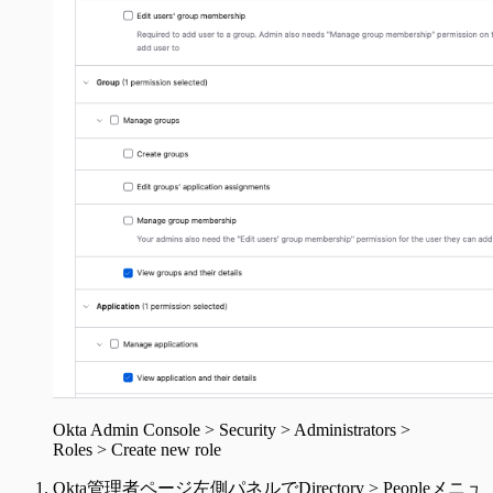
Okta Admin Console > Security > Administrators >
Roles > Create new role
Okta管理者ページ左側パネルでDirectory > Peopleメニュ