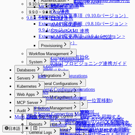
QueryPie ACP Community Editionの削除方法
Authentication
メニュー改善ガイド（9.12.0）
Custom Attribute
能
9.10.0 ~ 9.10.4
ンプレート変数
Authentication
MCP設定ガイド
9.10.0 ~ 9.10.4
Okta連携
9.9.0 ~ 9.9.8
External API変更事項（9.10.0バージョン）
9.8.0 ~ 9.8.12
9.9.0 ~ 9.9.8
LDAP連携
External API変更事項（9.8.10バージョン >
AWS SSO連携
9.9.4バージョン）
Google SAML連携
External API変更事項（9.9.4バージョン >
Multi-Factor Authentication設定
9.9.5バージョン）
Provisioning
Provisioning
Workflow Management
Provisioning有効化
Workflow Management
System
[Okta] プロビジョニング連携ガイド
All Requests
System
Databases
Approval Rules
Databases
Workflow Configurations
Integrations
Servers
API Token
Integrations
Servers
DAC General Configurations
Kubernetes
Jobs
Syslog連携
SAC General Configurations
DAC General Configurations
Kubernetes
Connection Management
Maintenance
Splunk連携
Web Apps
Unmasking Zones
KAC General Configurations
Connection Management
Connection Management
Secret Store連携
Web Apps
DB Access Control
Masking Pattern (メニュー位置移動)
MCP Server
Connection Management
Server Account Management
Connection Management
DB Access Control
Cloud Providers
Email連携
MCP Server
Policies
Connection Management
Audit
Session Monitoring
Server Account Management
Connection Management
Cloud Providers
Cloud Providers
Event Callback連携
MCP Server Connection Management
K8s Access Control
Policies
Connection Management
DB Connections
Privilege Type
Audit
Ledger Management
Web App Access Control
Server Account Templates
Cloud Providers
Multi Agent 制約事項
AWSからDBリソースを同期する
OAuth 2.0を使用するためのGoogle
MAC General Configurations
Server Access Control
SSL Configurations
Access Control
Data Access
K8s Access Control
Web Apps
Servers
Cloud Providers
DB Connections
Privilege Type
Ledger Management
SSH Key Configurations
Web App Access Control
AWSからサーバーリソースを同期す
MS AzureからDBリソースを同期する
MCP Access Control
(New) Policy Management
WAC Quickstart
Reports
SSH Configurations
Masking Pattern
Server Access Control
Web App Configurations
MongoDB / Document DB Privilege Type
Servers
Cloud Providers
Cloud API連携
MongoDB専用ガイド
Ledger Table Policy
Account Management
Server Groups
Clusters
Access Control
る
日本語
Google CloudからDBリソースを同期
Kerberos Configurations
Data Masking
(New) Policy Management
WAC Quickstart
Reports
Access Control
Mapping
個別サーバーを手動で登録する
AWSからKubernetesリソースを同期す
DocumentDB専用ガイド
Monitoring
General Logs
Ledger Approval Rules
Access Control
Server Groups
Clusters
Access Control
Slack DM連携
Azureからサーバーリソースを同期す