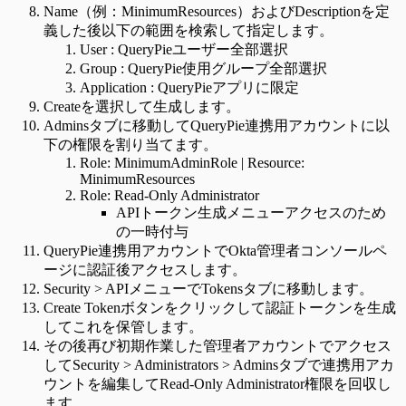
Name（例：MinimumResources）およびDescriptionを定
義した後以下の範囲を検索して指定します。
User : QueryPieユーザー全部選択
Group : QueryPie使用グループ全部選択
Application : QueryPieアプリに限定
Createを選択して生成します。
Adminsタブに移動してQueryPie連携用アカウントに以
下の権限を割り当てます。
Role: MinimumAdminRole | Resource:
MinimumResources
Role: Read-Only Administrator
APIトークン生成メニューアクセスのため
の一時付与
QueryPie連携用アカウントでOkta管理者コンソールペ
ージに認証後アクセスします。
Security > APIメニューでTokensタブに移動します。
Create Tokenボタンをクリックして認証トークンを生成
してこれを保管します。
その後再び初期作業した管理者アカウントでアクセス
してSecurity > Administrators > Adminsタブで連携用アカ
ウントを編集してRead-Only Administrator権限を回収し
ます。