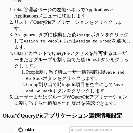
Okta管理者ページの左側パネルでApplications >
Applicationsメニューに移動します。
リストでQueryPieアプリケーションをクリックしま
す。
Assignmentsタブに移動した後
ボタンをクリック
Assign
して
または
を選択し
Assign to People
Assign to Group
ます。
OktaアカウントでQueryPieアクセスを許可するユーザ
ーまたはグループを割り当てた後Doneボタンをクリッ
クします。
People割り当て時ユーザー情報確認後
Save and
ボタンをクリックします。
Go Back
Group割り当て時loginId項目を空白にして
Save
ボタンをクリックします。
and Go Back
ユーザーまたはグループがQueryPieアプリケーション
に割り当てられ追加された履歴を確認できます。
OktaでQueryPieアプリケーション連携情報設定