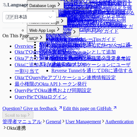
Sensitive Data
Data Paths
Roles
[~10.2.7] WAC Role & Policy Guide
Reports
Server Agents for RDP
Password Provisioning
Roles
Access Control
する
る
Google BigQuery OAuth認証設定
Monitoring
Roles
General Logs
Custom JDBC Configs
Access Control
サーバーをグループで管理する
Kubernetesクラスターを手動で登録す
Kubernetesロールの付与と取り消し
Language
OAuth Client Application
Slack DM連携
Database Logs
Policy Exception
Data Policies
Policies
[10.2.8~] WAC RBAC Guide
Audit Log Export
Server Agents for RDP
Password Provisioning
Roles
る
ロールの付与と取り消し
Dry Run機能でクラウド同期設定を確
Running Queries
User Access History
ProxyJump Configurations
Policies
Custom JDBC Configs
AWS Athena専用ガイド
Permissionsの付与と取り消し
る
Query Rules
Exception Management
Database Logs
Policies
Slack DM - Workflow通知タイプ
[10.3.0 ~] WAC JIT権限取得Guide
Server Agentのインストールと削除
パスワード変更Job作成
Kubernetesロール設定
GCPからサーバーリソースを同期する
Identity Providers
認する
Server Logs
Proxy Management
Activity Logs
QSI Parser Selection
ProxyJump Configurations
Policies
Custom Data Source設定とログ確認
Roleの付与と取り消し
日本語
Command Templates
DB Access History
Policies
🇯🇵
Root CA証明書インストールガイド
Identity Providers
LLM Provider設定
Admin Role History
Server Logs
Custom JDBC Configs - Databricks例
ProxyJump作成
Kubernetesポリシー設定
Server Privilegeの付与
Kubernetes Logs
Blocked Accounts
Query Audit
サーバーアクセスポリシー設定
AWS SSO連携（SAML 2.0）
Web App ConfigurationsでWAC初期設定
Workflow Logs
Server Access History
Custom JDBC Configs - Databricks例
KubernetesポリシーYAML Code構文ガ
Running Queries
Kubernetes Logs
Server Proxy使用有効化
Web App Logs
Command Audit
WACトラブルシューティングガイド
イド
DML Snapshots
Request Audit
Reverse Tunnels
On This Page
Session Logs
Web App Logs
WAC FAQ
MCP
AI Chat Audit
Account Lock History
Pod Session Recordings
Reverse Tunnels
KubernetesポリシーTipsガイド
Session Monitoring (Moved)
Web Access History
Access Control Logs
Kubernetes Role History
MCP
Reverse Tunnelを通じてサーバーに通
KubernetesポリシーUIコードヘルパー
Overview
Access Control Logs
Web Event Audit
Policy Audit Logs
Request Audit
信する
OktaでQueryPieをアプリケーションとして追加
ガイド
Server Role History
User Activity Recordings
Policy Exception Logs
MCP Server Role History
Reverse Tunnelを通じてクラスターに
Oktaアカウント連携のためのProfile設定
Account Lock History
Web App Role History
KubernetesポリシーAction設定参考ガ
JIT Access Control Logs
通信する
Oktaに追加されたQueryPieアプリケーションにユーザ
イド
Reverse Tunnelを通じてDBに通信する
ー割り当て
OktaでQueryPieアプリケーション連携情報設定
最小権限のOkta APIトークン発行
QueryPieでOkta連携および同期設定
QueryPieでOktaログイン
Question? Give us feedback
Edit this page on GitHub
Scroll to top
管理者マニュアル
General
User Management
Authentication
Okta連携