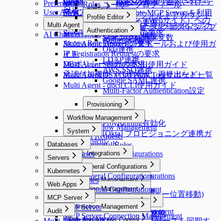
Custom Data Sourceへの接続
Restricted Data Accessの要求（制限されたデ
Preferences
MCP Access Control
Roles
ユーザープロフィール
る
Alerts
ール
User Agent
ータアクセス要求）
MACを使用してRemote MCP Serversを利用
qp-adminデフォルトアカウント
Licenses
Profile Editor
Alerts
Webアプリケーション（Webサイト）への
Server Access Requestの要求
する
Multi Agent
のパスワード変更強制化とアカ
Profile Editor
New Request > リクエストタイプ
アクセス
Authentication
Server Privilege Requestの要求
AI Chat
Multi Agent
Custom Attribute
ウント削除機能
別テンプレート変数
Authentication
Access Role Requestの要求
Multi Agent Linuxインストールおよび使用ガ
Okta連携
IP Registration Requestの要求
イド
LDAP連携
DBポリシー例外の要求
Multi Agent Seamless SSH使用ガイド
AWS SSO連携
承認付加機能（代理承認、再提出など）
Multi Agent OS別3rd Party Toolサポート一覧
Google SAML連携
Multi Agent - qpctl CLI使用ガイド
Multi-Factor Authentication設定
Provisioning
Provisioning
Workflow Management
Provisioning有効化
Workflow Management
System
[Okta] プロビジョニング連携ガ
All Requests
System
イド
Databases
Approval Rules
Databases
Workflow Configurations
Integrations
Servers
API Token
Integrations
Servers
DAC General Configurations
Kubernetes
Jobs
Syslog連携
SAC General Configurations
DAC General Configurations
Kubernetes
Connection Management
Maintenance
Splunk連携
Web Apps
Unmasking Zones
KAC General Configurations
Connection Management
Connection Management
Secret Store連携
Web Apps
DB Access Control
Masking Pattern (メニュー位置移動)
MCP Server
Connection Management
Server Account Management
Connection Management
DB Access Control
Cloud Providers
Email連携
MCP Server
Policies
Connection Management
Audit
Session Monitoring
Server Account Management
Connection Management
Cloud Providers
Cloud Providers
Event Callback連携
MCP Server Connection Management
K8s Access Control
Policies
Connection Management
DB Connections
Privilege Type
Audit
Ledger Management
Web App Access Control
Server Account Templates
Cloud Providers
Multi Agent 制約事項
AWSからDBリソースを同期す