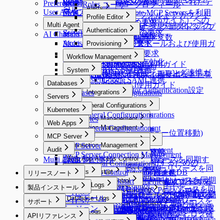
Custom Data Sourceへの接続
Restricted Data Accessの要求（制限されたデ
Preferences
MCP Access Control
Roles
ユーザープロフィール
る
Alerts
ール
User Agent
ータアクセス要求）
MACを使用してRemote MCP Serversを利用
qp-adminデフォルトアカウント
Licenses
Profile Editor
Alerts
Webアプリケーション（Webサイト）への
Server Access Requestの要求
する
Multi Agent
のパスワード変更強制化とアカ
Profile Editor
New Request > リクエストタイプ
アクセス
Authentication
Server Privilege Requestの要求
AI Chat
Multi Agent
Custom Attribute
ウント削除機能
別テンプレート変数
Authentication
Access Role Requestの要求
Multi Agent Linuxインストールおよび使用ガ
Provisioning
Okta連携
Provisioning
IP Registration Requestの要求
イド
Workflow Management
LDAP連携
Provisioning有効化
DBポリシー例外の要求
Multi Agent Seamless SSH使用ガイド
Workflow Management
AWS SSO連携
System
[Okta] プロビジョニング連携ガ
承認付加機能（代理承認、再提出など）
Multi Agent OS別3rd Party Toolサポート一覧
All Requests
System
Google SAML連携
イド
Databases
Approval Rules
Multi Agent - qpctl CLI使用ガイド
Multi-Factor Authentication設定
Databases
Workflow Configurations
Integrations
Servers
API Token
Integrations
Servers
DAC General Configurations
Kubernetes
Jobs
Syslog連携
SAC General Configurations
DAC General Configurations
Kubernetes
Connection Management
Maintenance
Splunk連携
Web Apps
Unmasking Zones
KAC General Configurations
Connection Management
Connection Management
Secret Store連携
Web Apps
DB Access Control
Masking Pattern (メニュー位置移動)
MCP Server
Connection Management
Server Account Management
Connection Management
DB Access Control
Cloud Providers
Email連携
MCP Server
Policies
Connection Management
Audit
Session Monitoring
Server Account Management
Connection Management
Cloud Providers
Cloud Providers
Event Callback連携
MCP Server Connection Management
K8s Access Control
Policies
Connection Management
DB Connections
Privilege Type
Audit
Ledger Management
Web App Access Control
Server Account Templates
Cloud Providers
Multi Agent 制約事項
AWSからDBリソースを同期す
OAuth 2.0を使用するための
MAC General Configurations
Server Access Control
SSL Configurations
Access Control
Data Access
K8s Access Control
Web Apps
Servers
Cloud Providers
DB Connections
Privilege Type
Ledger Management
SSH Key Configurations
Web App Access Control
AWSからサーバーリソースを同
る
MCP Access Control
(New) Policy Management
WAC Quickstart
Reports
SSH Configurations
Masking Pattern
Server Access Control
Web App Configurations
MongoDB / Document DB
Servers
Cloud Providers
Google Cloud API連携
MongoDB専用ガイド
リリースノート
Ledger Table Policy
Account Management
Server Groups
Clusters
Access Control
期する
MS AzureからDBリソースを同期
Kerberos Configurations
Data Masking
(New) Policy Management
WAC Quickstart
Reports
Access Control
Privilege Type Mapping
個別サーバーを手動で登録する
AWSからKubernetesリソースを
DocumentDB専用ガイド
Release Notes
Monitoring
General Logs
Ledger Approval Rules
Access Control
Server Groups
Clusters
Access Control
Slack DM連携
製品インストール
Azureからサーバーリソースを同
Sensitive Data
Data Paths
Roles
[~10.2.7] WAC Role & Policy Guide
Reports
Server Agents for RDP
Password Provisioning
Roles
Access Control
する
同期する
11.6.0 ~ 11.6.5
Google BigQuery OAuth認証設定
Monitoring
Roles
General Logs
Custom JDBC Configs
Access Control
サーバーをグループで管理する
Kubernetesクラスターを手動で登
Kubernetesロールの付与と取り消
OAuth Client Application
Slack DM連携
製品インストール
Database Logs
Policy Exception
Data Policies
Policies
[10.2.8~] WAC RBAC Guide
Audit Log Export
Server Agents for RDP
Password Provisioning
Roles
期する
ロールの付与と取り消し
Google CloudからDBリソースを
11.5.0 ~ 11.5.7
サポート
Running Queries
User Access History
ProxyJump Configurations
Policies
Custom JDBC Configs
AWS Athena専用ガイド
Permissionsの付与と取り消し
録する
し
Query Rules
Exception Management
Database Logs
Policies
Slack DM - Workflow通知タ
[10.3.0 ~] WAC JIT権限取得Guide
Server Agentのインストールと削
パスワード変更Job作成
Kubernetesロール設定
製品バージョン
GCPからサーバーリソースを同
11.4.0
Identity Providers
同期する
Server Logs
Proxy Management
Activity Logs
QSI Parser Selection
ProxyJump Configurations
Policies
サポート
Custom Data Source設定とログ確
Roleの付与と取り消し
APIリファレンス
Command Templates
DB Access History
Policies
イプ
Root CA証明書インストールガイド
除
11.3.0
Identity Providers
LLM Provider設定
期する