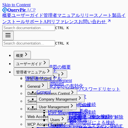
Skip to Content
QueryPie
ACP
概要
ユーザーガイド
管理者マニュアル
リリースノート
製品イ
ンストール
サポート
APIリファレンス
お問い合わせ
CTRL K
CTRL K
概要
Overview
ユーザーガイド
システム構成図の概要
ユーザーガイド
管理者マニュアル
Proxy Management
管理者マニュアル
My Dashboard
Proxy Management
My Dashboard
Database Proxyの有効化
Workflow
General
Emailによるユーザーパスワードリセット
Workflow
General
Database Access Control
DB Access Requestの要求
Database Access Control
Company Management
Server Access Control
Web SQLエディターでの接続
Company Management
SQL Requestの要求
Server Access Control
User Management
Kubernetes Access Control
General
Default Privilegeの設定
SQL Export Requestの要求
SQL Request要求
認証されたサーバーへの接続
User Management
Kubernetes Access Control
Security
エージェントなしでのプロキシ接続
Web Access Control
Unmasking Requestの要求（マスキング解除
実行計画（Explain）機能の使用
Webターミナルの使用
アクセス権限一覧の確認
Allowed Zones
Users
Web Access Control
Google BigQuery OAuth認証による接続
要求）
Web SFTPの使用
MCP Access Control
Channels
Groups
Users
Web ClientでKubernetesクラスターに接続す
Root CA証明書およびExtensionのインスト