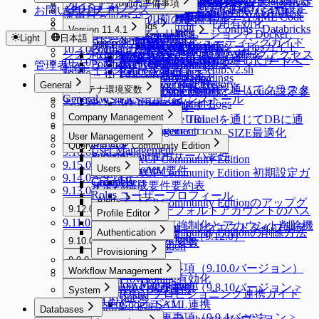
Admin Role History
Server Logs
Custom JDBC Configs - Databricks
Dry Run機能でクラウド同期設定
ProxyJump作成
Kubernetesポリシー設定
プレミアムサポート
インストール前の準備事項
認
Server Privilegeの付与
Kubernetes Logs
Blocked Accounts
Query Audit
サーバーアクセスポリシー設定
APIリファレンス
お問い合わせ
11.2.0
AWS SSO連携（SAML
Web App ConfigurationsでWAC初期設
Workflow Logs
Server Access History
例
を確認する
KubernetesポリシーYAML Code
運用ログ収集ガイド
インストール前の準備事項
Running Queries
Kubernetes Logs
Server Proxy使用有効化
11.1.0 ~ 11.1.2
インストール
Web App Logs
Command Audit
2.0）
定
Custom JDBC Configs - Databricks
Version 11.4.1
構文ガイド
DML Snapshots
Request Audit
Reverse Tunnels
LinuxディストリビューションとDocker、
11.0.0
Light
日本語
インストール後の初期設定
インストール
Session Logs
Web App Logs
WACトラブルシューティングガイド
例
External API v2
MCP
AI Chat Audit
Account Lock History
Pod Session Recordings
Reverse Tunnels
KubernetesポリシーTipsガイド
Podmanサポート現況
10.3.0 ~ 10.3.4
Session Monitoring (Moved)
Web Access History
システムアーキテクチャとネットワークアクセス
インストールガイド - 簡単な構成
External API v0.9
WAC FAQ
Access Control Logs
Kubernetes Role History
MCP
Reverse Tunnelを通じてサーバー
KubernetesポリシーUIコードヘ
10.2.0 ~ 10.2.12
PodmanでRootless Mode構成
管理者マニュアル
Access Control Logs
Web Event Audit
制御
インストールガイド - setup.v2.sh
Policy Audit Logs
Request Audit
に通信する
10.1.0 ~ 10.1.11
ルパーガイド
Server Role History
User Activity Recordings
setup.sh、setup.v2.sh比較
Policy Exception Logs
MCP Server Role History
General
10.0.0 ~ 10.0.2
Reverse Tunnelを通じてクラスタ
コンテナ環境変数
Account Lock History
Web App Role History
KubernetesポリシーAction設定参
General
AWS EKS環境でインストール
9.20.0 ~ 9.20.2
JIT Access Control Logs
ーに通信する
ライセンスインストール
コンテナ環境変数
考ガイド
9.19.0
Company Management
QUERYPIE_WEB_URL
Reverse Tunnelを通じてDBに通
サーバ構成要件
9.18.0 ~ 9.18.3
Company Management
DB_MAX_CONNECTION_SIZE最適化
信する
User Management
9.17.0 ~ 9.17.1
サーバ構成要件
General
QueryPie ACP Community Edition
User Management
9.16.0 ~ 9.16.4
Public Cloud運用サーバ要件
Security
QueryPie ACP Community Edition
9.15.0 ~ 9.15.4
Allowed Zones
Users
On-Premise VM要件
QueryPie ACP Community Edition 初期設定ガ
9.14.0 ~ 9.14.3
Channels
Groups
Users
サーバ構成要件要約表
イド
9.13.0 ~ 9.13.5
Roles
ユーザープロフィール
Alerts
QueryPie ACP Community Editionのアップグ
9.12.0 ~ 9.12.14
qp-adminデフォルトアカウントのパス
Licenses
Profile Editor
Alerts
レード方法
9.11.0 ~ 9.11.5
9.12.0 ~ 9.12.14
ワード変更強制化とアカウント削除機
Profile Editor
New Request > リクエストタイプ別テ
QueryPie ACP Community Editionの削除方法
Authentication
メニュー改善ガイド（9.12.0）
Custom Attribute
能
9.10.0 ~ 9.10.4
ンプレート変数
Authentication
MCP設定ガイド
Provisioning
9.10.0 ~ 9.10.4
Okta連携
9.9.0 ~ 9.9.8
Provisioning
External API変更事項（9.10.0バージョン）
Workflow Management
9.8.0 ~ 9.8.12
9.9.0 ~ 9.9.8
LDAP連携
Provisioning有効化
Workflow Management
External API変更事項（9.8.10バージョン >
AWS SSO連携
System
[Okta] プロビジョニング連携ガイド
All Requests
9.9.4バージョン）
System
Google SAML連携
Databases
Approval Rules
External API変更事項（9.9.4バージョン >