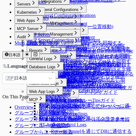
Multi-Factor Authentication設定
Databases
Workflow Configurations
Integrations
Servers
9.9.5バージョン）
API Token
Integrations
Servers
DAC General Configurations
Kubernetes
Jobs
Syslog連携
SAC General Configurations
DAC General Configurations
Kubernetes
Connection Management
Maintenance
Splunk連携
Web Apps
Unmasking Zones
KAC General Configurations
Connection Management
Connection Management
Secret Store連携
Web Apps
DB Access Control
Masking Pattern (メニュー位置移動)
MCP Server
Connection Management
Server Account Management
Connection Management
DB Access Control
Cloud Providers
Email連携
MCP Server
Policies
Connection Management
Audit
Session Monitoring
Server Account Management
Connection Management
Cloud Providers
Cloud Providers
Event Callback連携
MCP Server Connection Management
K8s Access Control
Policies
Connection Management
DB Connections
Privilege Type
Audit
Ledger Management
Web App Access Control
Server Account Templates
Cloud Providers
Multi Agent 制約事項
AWSからDBリソースを同期する
OAuth 2.0を使用するためのGoogle
MAC General Configurations
Server Access Control
SSL Configurations
Access Control
Data Access
K8s Access Control
Web Apps
Servers
Cloud Providers
DB Connections
Privilege Type
Ledger Management
SSH Key Configurations
Web App Access Control
AWSからサーバーリソースを同期す
MS AzureからDBリソースを同期する
MCP Access Control
(New) Policy Management
WAC Quickstart
Reports
SSH Configurations
Masking Pattern
Server Access Control
Web App Configurations
MongoDB / Document DB Privilege Type
Servers
Cloud Providers
Cloud API連携
MongoDB専用ガイド
Ledger Table Policy
Account Management
Server Groups
Clusters
Access Control
る
日本語
Google CloudからDBリソースを同期
Kerberos Configurations
Data Masking
(New) Policy Management
WAC Quickstart
Reports
Access Control
Mapping
個別サーバーを手動で登録する
AWSからKubernetesリソースを同期す
DocumentDB専用ガイド
Monitoring
General Logs
Ledger Approval Rules
Access Control
Server Groups
Clusters
Access Control
Slack DM連携
Azureからサーバーリソースを同期す
Sensitive Data
Data Paths
Roles
[~10.2.7] WAC Role & Policy Guide
Reports
Server Agents for RDP
Password Provisioning
Roles
Access Control
する
る
Google BigQuery OAuth認証設定
Monitoring
Roles
General Logs
Custom JDBC Configs
Access Control
サーバーをグループで管理する
Kubernetesクラスターを手動で登録す
Kubernetesロールの付与と取り消し
Language
OAuth Client Application
Slack DM連携
Database Logs
Policy Exception
Data Policies
Policies
[10.2.8~] WAC RBAC Guide
Audit Log Export
Server Agents for RDP
Password Provisioning
Roles
る
ロールの付与と取り消し
Dry Run機能でクラウド同期設定を確
Running Queries
User Access History
ProxyJump Configurations
Policies
Custom JDBC Configs
AWS Athena専用ガイド
Permissionsの付与と取り消し
る
Query Rules
Exception Management
Database Logs
Policies
Slack DM - Workflow通知タイプ
[10.3.0 ~] WAC JIT権限取得Guide
Server Agentのインストールと削除
パスワード変更Job作成
Kubernetesロール設定
GCPからサーバーリソースを同期する
Identity Providers
認する
Server Logs
Proxy Management
Activity Logs
QSI Parser Selection
ProxyJump Configurations
Policies
Custom Data Source設定とログ確認
Roleの付与と取り消し
日本語
Command Templates
DB Access History
Policies
🇯🇵
Root CA証明書インストールガイド
Identity Providers
LLM Provider設定
Admin Role History
Server Logs
Custom JDBC Configs - Databricks例
ProxyJump作成
Kubernetesポリシー設定
Server Privilegeの付与
Kubernetes Logs
Blocked Accounts
Query Audit
サーバーアクセスポリシー設定
AWS SSO連携（SAML 2.0）
Web App ConfigurationsでWAC初期設定
Workflow Logs
Server Access History
Custom JDBC Configs - Databricks例
KubernetesポリシーYAML Code構文ガ
Running Queries
Kubernetes Logs
Server Proxy使用有効化
Web App Logs
Command Audit
WACトラブルシューティングガイド
イド
DML Snapshots
Request Audit
Reverse Tunnels
On This Page
Session Logs
Web App Logs
WAC FAQ
MCP
AI Chat Audit
Account Lock History
Pod Session Recordings
Reverse Tunnels
KubernetesポリシーTipsガイド
Session Monitoring (Moved)
Web Access History
Access Control Logs
Kubernetes Role History
MCP
Reverse Tunnelを通じてサーバーに通
KubernetesポリシーUIコードヘルパー
Overview
Access Control Logs
Web Event Audit
Policy Audit Logs
Request Audit
信する
グループリスト照会
ガイド
Server Role History
User Activity Recordings
Policy Exception Logs
MCP Server Role History
Reverse Tunnelを通じてクラスターに
グループ手動追加
Account Lock History
Web App Role History
KubernetesポリシーAction設定参考ガ
JIT Access Control Logs
通信する
グループにユーザー追加
イド
Reverse Tunnelを通じてDBに通信する
グループからユーザー除去