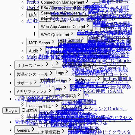
Custom Data Sourceへの接続
Restricted Data Accessの要求（制限されたデ
Preferences
MCP Access Control
Policies
Connection Management
Roles
Approval Rules
ユーザープロフィール
る
Session Monitoring
Server Account Management
Connection Management
Alerts
Cloud Providers
Cloud Providers
ール
User Agent
ータアクセス要求）
MACを使用してRemote MCP Serversを利用
K8s Access Control
Workflow Configurations
Policies
Connection Management
Integrations
DB Connections
Privilege Type
qp-adminデフォルトアカウント
Ledger Management
Licenses
Server Account Templates
Profile Editor
Alerts
Cloud Providers
AWSからDBリソースを同期す
Webアプリケーション（Webサイト）への
Server Access Control
API Token
SSL Configurations
Access Control
Data Access
K8s Access Control
Web Apps
Servers
Cloud Providers
Integrations
DB Connections
Privilege Type
Server Access Requestの要求
する
Multi Agent
のパスワード変更強制化とアカ
Ledger Management
SSH Key Configurations
Profile Editor
New Request > リクエストタイプ
AWSからサーバーリソースを同
る
アクセス
(New) Policy Management
Jobs
SSH Configurations
Masking Pattern
Server Access Control
Web App Configurations
Authentication
MongoDB / Document DB
Servers
Cloud Providers
Syslog連携
MongoDB専用ガイド
Server Privilege Requestの要求
AI Chat
Multi Agent
Ledger Table Policy
Account Management
Server Groups
Clusters
Access Control
Custom Attribute
ウント削除機能
別テンプレート変数
期する
MS AzureからDBリソースを同期
Maintenance
Kerberos Configurations
Data Masking
(New) Policy Management
Authentication
Privilege Type Mapping
個別サーバーを手動で登録する
AWSからKubernetesリソースを
Splunk連携
DocumentDB専用ガイド
Access Role Requestの要求
Multi Agent Linuxインストールおよび使用ガ
Monitoring
Web App Access Control
Ledger Approval Rules
Provisioning
Access Control
Server Groups
Clusters
Access Control
Azureからサーバーリソースを同
Sensitive Data
Data Paths
Server Agents for RDP
Password Provisioning
Roles
Okta連携
する
同期する
Secret Store連携
Google BigQuery OAuth認証設定
Monitoring
Roles
Web App Access Control
Custom JDBC Configs
Provisioning
Access Control
IP Registration Requestの要求
サーバーをグループで管理する
Kubernetesクラスターを手動で登
Kubernetesロールの付与と取り消
イド
WAC Quickstart
Policy Exception
Data Policies
Server Agents for RDP
Password Provisioning
Roles
期する
LDAP連携
Google CloudからDBリソースを
Running Queries
ProxyJump Configurations
Policies
Custom JDBC Configs
Provisioning有効化
Email連携
AWS Athena専用ガイド
Permissionsの付与と取り消し
DBポリシー例外の要求
録する
し
Multi Agent Seamless SSH使用ガイド
Query Rules
Exception Management
WAC Quickstart
Policies
Access Control
Server Agentのインストールと削
パスワード変更Job作成
Kubernetesロール設定
GCPからサーバーリソースを同
AWS SSO連携
同期する
MCP Server
Proxy Management
QSI Parser Selection
ProxyJump Configurations
Policies
[Okta] プロビジョニング連携ガ
Event Callback連携
Custom Data Source設定とログ確
Roleの付与と取り消し
承認付加機能（代理承認、再提出など）
Multi Agent OS別3rd Party Toolサポート一覧
Command Templates
Roles
[~10.2.7] WAC Role & Policy Guide
Policies
Access Control
除
期する
MCP Server
Custom JDBC Configs - Databricks
Google SAML連携
Dry Run機能でクラウド同期設定
ProxyJump作成
Kubernetesポリシー設定
イド
OAuth 2.0を使用するための
認
Server Privilegeの付与
Audit
Blocked Accounts
Policies
[10.2.8~] WAC RBAC Guide
サーバーアクセスポリシー設定
ロールの付与と取り消し
Multi Agent - qpctl CLI使用ガイド
MCP Server Connection Management
例
Multi-Factor Authentication設定
を確認する
KubernetesポリシーYAML Code
Audit
Multi Agent 制約事項
[10.3.0 ~] WAC JIT権限取得Guide
Google Cloud API連携
Server Proxy使用有効化
MAC General Configurations
Custom JDBC Configs - Databricks
構文ガイド
Root CA証明書インストールガイド
MCP Access Control
Reports
リリースノート
Slack DM連携
例
KubernetesポリシーTipsガイド
Web App ConfigurationsでWAC初期設
Reports
Release Notes
OAuth Client Application
Slack DM連携
General Logs
KubernetesポリシーUIコードヘ
製品インストール
Reports
定
11.6.0 ~ 11.6.5
General Logs
Slack DM - Workflow通知タ
Identity Providers
ルパーガイド
製品インストール
Database Logs
Audit Log Export
WACトラブルシューティングガイド
11.5.0 ~ 11.5.7
サポート
User Access History
イプ
Identity Providers
LLM Provider設定
Database Logs
KubernetesポリシーAction設定参
製品バージョン
11.4.0
WAC FAQ
Server Logs
Activity Logs
サポート
AWS SSO連携（SAML
APIリファレンス
DB Access History
考ガイド
11.3.0
Admin Role History
Server Logs
プレミアムサポート
インストール前の準備事項
Kubernetes Logs
Query Audit
2.0）
APIリファレンス
お問い合わせ
11.2.0
Workflow Logs
Server Access History
運用ログ収集ガイド
インストール前の準備事項
Running Queries
Kubernetes Logs
11.1.0 ~ 11.1.2
インストール
Web App Logs
Command Audit
Version 11.4.1
DML Snapshots
Request Audit
Reverse Tunnels
LinuxディストリビューションとDocker、
11.0.0
Light
日本語
インストール後の初期設定
インストール
Session Logs
Web App Logs
External API v2
MCP
AI Chat Audit
Account Lock History
Pod Session Recordings
Reverse Tunnels
Podmanサポート現況
10.3.0 ~ 10.3.4
Session Monitoring (Moved)
Web Access History
システムアーキテクチャとネットワークアクセス
インストールガイド - 簡単な構成
External API v0.9
Access Control Logs
Kubernetes Role History
MCP
Reverse Tunnelを通じてサーバー
10.2.0 ~ 10.2.12
PodmanでRootless Mode構成
管理者マニュアル
Access Control Logs
Web Event Audit
制御
インストールガイド - setup.v2.sh
Policy Audit Logs
Request Audit
に通信する
10.1.0 ~ 10.1.11
Server Role History
User Activity Recordings
setup.sh、setup.v2.sh比較
Policy Exception Logs
MCP Server Role History
General
10.0.0 ~ 10.0.2
Reverse Tunnelを通じてクラスタ
コンテナ環境変数
Account Lock History
Web App Role History