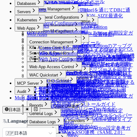
General
AWS EKS環境でインストール
9.20.0 ~ 9.20.2
JIT Access Control Logs
ーに通信する
Databases
ライセンスインストール
コンテナ環境変数
9.19.0
Databases
Company Management
QUERYPIE_WEB_URL
Reverse Tunnelを通じてDBに通
Servers
サーバ構成要件
9.18.0 ~ 9.18.3
Company Management
DB_MAX_CONNECTION_SIZE最適化
信する
Servers
User Management
DAC General Configurations
9.17.0 ~ 9.17.1
サーバ構成要件
Kubernetes
General
QueryPie ACP Community Edition
SAC General Configurations
User Management
DAC General Configurations
9.16.0 ~ 9.16.4
Public Cloud運用サーバ要件
Kubernetes
Workflow Management
Connection Management
Security
QueryPie ACP Community Edition
Web Apps
Unmasking Zones
9.15.0 ~ 9.15.4
KAC General Configurations
Connection Management
Allowed Zones
Workflow Management
Connection Management
Users
On-Premise VM要件
QueryPie ACP Community Edition 初期設定ガ
Web Apps
System
DB Access Control
Masking Pattern (メニュー位置移動)
9.14.0 ~ 9.14.3
Channels
Groups
All Requests
Connection Management
Users
サーバ構成要件要約表
イド
Server Account Management
Connection Management
System
DB Access Control
Cloud Providers
9.13.0 ~ 9.13.5
Policies
Connection Management
Roles
Approval Rules
ユーザープロフィール
Session Monitoring
Server Account Management
Connection Management
Alerts
Cloud Providers
Cloud Providers
QueryPie ACP Community Editionのアップグ
K8s Access Control
Workflow Configurations
Policies
Connection Management
Integrations
DB Connections
Privilege Type
9.12.0 ~ 9.12.14
qp-adminデフォルトアカウントのパス
Ledger Management
Licenses
Server Account Templates
Profile Editor
Alerts
Cloud Providers
AWSからDBリソースを同期する
レード方法
Server Access Control
API Token
SSL Configurations
Access Control
Data Access
K8s Access Control
Web Apps
Servers
Cloud Providers
Integrations
DB Connections
Privilege Type
9.11.0 ~ 9.11.5
9.12.0 ~ 9.12.14
ワード変更強制化とアカウント削除機
Ledger Management
SSH Key Configurations
Profile Editor
New Request > リクエストタイプ別テ
AWSからサーバーリソースを同期す
MS AzureからDBリソースを同期する
QueryPie ACP Community Editionの削除方法
(New) Policy Management
Jobs
SSH Configurations
Masking Pattern
Server Access Control
Web App Configurations
Authentication
MongoDB / Document DB Privilege Type
Servers
Cloud Providers
Syslog連携
MongoDB専用ガイド
メニュー改善ガイド（9.12.0）
Ledger Table Policy
Account Management
Server Groups
Clusters
Access Control
Custom Attribute
能
9.10.0 ~ 9.10.4
ンプレート変数
る
Google CloudからDBリソースを同期
Maintenance
Kerberos Configurations
Data Masking
(New) Policy Management
Authentication
Mapping
個別サーバーを手動で登録する
AWSからKubernetesリソースを同期す
MCP設定ガイド
Splunk連携
DocumentDB専用ガイド
Monitoring
Web App Access Control
Ledger Approval Rules
Provisioning
Access Control
Server Groups
Clusters
Access Control
9.10.0 ~ 9.10.4
Azureからサーバーリソースを同期す
Sensitive Data
Data Paths
Server Agents for RDP
Password Provisioning
Roles
Okta連携
する
9.9.0 ~ 9.9.8
る
Secret Store連携
Google BigQuery OAuth認証設定
Monitoring
Roles
Web App Access Control
Custom JDBC Configs
Provisioning
Access Control
サーバーをグループで管理する
Kubernetesクラスターを手動で登録す
Kubernetesロールの付与と取り消し
External API変更事項（9.10.0バージョン）
WAC Quickstart
Policy Exception
Data Policies
Server Agents for RDP
Password Provisioning
Roles
る
9.8.0 ~ 9.8.12
9.9.0 ~ 9.9.8
LDAP連携
Dry Run機能でクラウド同期設定を確
Running Queries
ProxyJump Configurations
Policies
Custom JDBC Configs
Provisioning有効化
Email連携
AWS Athena専用ガイド
Permissionsの付与と取り消し
る
Query Rules
Exception Management
WAC Quickstart
Policies
Access Control
Server Agentのインストールと削除
パスワード変更Job作成
Kubernetesロール設定
External API変更事項（9.8.10バージョン >
GCPからサーバーリソースを同期する
AWS SSO連携
認する
MCP Server
Proxy Management
QSI Parser Selection
ProxyJump Configurations
Policies
[Okta] プロビジョニング連携ガイド
Event Callback連携
Custom Data Source設定とログ確認
Roleの付与と取り消し
Command Templates
Roles
[~10.2.7] WAC Role & Policy Guide
Policies
Access Control
9.9.4バージョン）
MCP Server
Google SAML連携
Custom JDBC Configs - Databricks例
ProxyJump作成
Kubernetesポリシー設定
OAuth 2.0を使用するためのGoogle
Server Privilegeの付与
Audit
Blocked Accounts
Policies
[10.2.8~] WAC RBAC Guide
サーバーアクセスポリシー設定
ロールの付与と取り消し
MCP Server Connection Management
External API変更事項（9.9.4バージョン >
Multi-Factor Authentication設定
Custom JDBC Configs - Databricks例
KubernetesポリシーYAML Code構文ガ
Audit
Multi Agent 制約事項
[10.3.0 ~] WAC JIT権限取得Guide
Cloud API連携
Server Proxy使用有効化
MAC General Configurations
9.9.5バージョン）
イド
Root CA証明書インストールガイド
MCP Access Control
Reports
Slack DM連携
KubernetesポリシーTipsガイド
日本語
Web App ConfigurationsでWAC初期設定
Reports
OAuth Client Application
Slack DM連携
General Logs
KubernetesポリシーUIコードヘルパー
Reports
WACトラブルシューティングガイド
General Logs
Slack DM - Workflow通知タイプ
Language
Identity Providers
ガイド
Database Logs
Audit Log Export
WAC FAQ
User Access History
Identity Providers
LLM Provider設定
Database Logs
KubernetesポリシーAction設定参考ガ
Server Logs
Activity Logs
AWS SSO連携（SAML 2.0）
日本語
DB Access History
🇯🇵
イド
Admin Role History
Server Logs