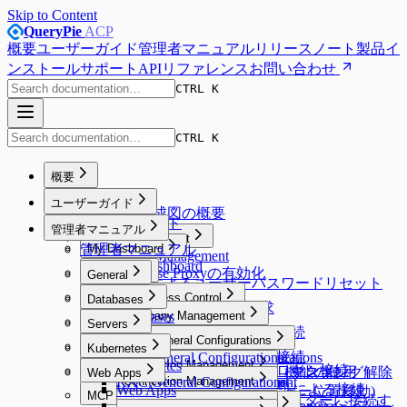
Skip to Content
QueryPie
ACP
概要
ユーザーガイド
管理者マニュアル
リリースノート
製品イ
ンストール
サポート
APIリファレンス
お問い合わせ
CTRL K
CTRL K
概要
Overview
ユーザーガイド
システム構成図の概要
ユーザーガイド
管理者マニュアル
Proxy Management
管理者マニュアル
My Dashboard
Proxy Management
My Dashboard
Database Proxyの有効化
Workflow
General
Emailによるユーザーパスワードリセット
Workflow
General
Database Access Control
Databases
DB Access Requestの要求
Database Access Control
Databases
Company Management
Server Access Control
Servers
Web SQLエディターでの接続
Company Management
SQL Requestの要求
Server Access Control
Servers
User Management
DAC General Configurations
Kubernetes Access Control
Kubernetes
General
Default Privilegeの設定
SQL Export Requestの要求
SQL Request要求
認証されたサーバーへの接続
SAC General Configurations
User Management
DAC General Configurations
Kubernetes Access Control
Kubernetes
Workflow Management
Connection Management
Security
エージェントなしでのプロキシ接続
Web Access Control
Unmasking Requestの要求（マスキング解除
実行計画（Explain）機能の使用
Web Apps
Unmasking Zones
Webターミナルの使用
アクセス権限一覧の確認
KAC General Configurations
Connection Management
Allowed Zones
Workflow Management
Connection Management
Users
Web Access Control
Google BigQuery OAuth認証による接続
Web Apps
System
DB Access Control
要求）
Masking Pattern (メニュー位置移動)
Web SFTPの使用
MCP Access Control
Channels
Groups
All Requests
Connection Management
Users
Web ClientでKubernetesクラスターに接続す
Root CA証明書およびExtensionのインスト
Server Account Management
Connection Management
System
DB Access Control
Cloud Providers