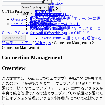
Kubernetes Logs
Query Audit
Workflow Logs
Server Access History
Running Queries
Kubernetes Logs
Web App Logs
Command Audit
DML Snapshots
Request Audit
Reverse Tunnels
On This Page
Session Logs
Web App Logs
MCP
AI Chat Audit
Account Lock History
Pod Session Recordings
Reverse Tunnels
Session Monitoring (Moved)
Web Access History
Access Control Logs
Kubernetes Role History
MCP
Reverse Tunnelを通じてサーバーに通
Overview
Access Control Logs
Web Event Audit
Policy Audit Logs
Request Audit
信する
ウェブアプリ管理ガイド ショートカット
Server Role History
User Activity Recordings
Policy Exception Logs
MCP Server Role History
Reverse Tunnelを通じてクラスターに
Account Lock History
Web App Role History
Question? Give us feedback
Edit this page on GitHub
JIT Access Control Logs
通信する
Reverse Tunnelを通じてDBに通信する
Scroll to top
管理者マニュアル
Web Apps
Connection Management
Connection Management
Connection Management
Overview
この文書では、QueryPieでウェブアプリを効果的に管理する
ためのガイドを確認できます。 ウェブアプリ登録と管理を
通じて、様々なウェブアプリケーションに対するアクセスを
中央で統合管理できる方法とウェブアプリ構成設定を通じた
詳細オプション管理とアクセス制御機能について確認できま
す。