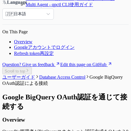
Language
Multi Agent - qpctl CLI使用ガイド
日本語
🇯🇵
On This Page
Overview
Googleアカウントでログイン
Refresh token再設定
Question? Give us feedback
Edit this page on GitHub
Scroll to top
ユーザーガイド
Database Access Control
Google BigQuery
OAuth認証による接続
Google BigQuery OAuth認証を通じて接
続する
Overview