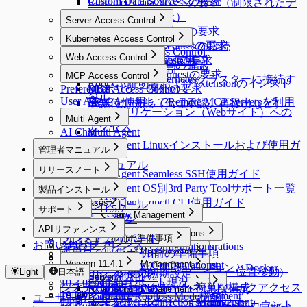
Custom Data Sourceへの接続
Restricted Data Accessの要求（制限されたデ
ータアクセス要求）
Server Access Control
Server Access Requestの要求
Server Access Control
Kubernetes Access Control
Server Privilege Requestの要求
認証されたサーバーへの接続
Kubernetes Access Control
Web Access Control
Access Role Requestの要求
Webターミナルの使用
アクセス権限一覧の確認
Web Access Control
IP Registration Requestの要求
Web SFTPの使用
MCP Access Control
Web ClientでKubernetesクラスターに接続す
Root CA証明書およびExtensionのインスト
Preferences
DBポリシー例外の要求
MCP Access Control
る
ール
User Agent
MACを使用してRemote MCP Serversを利用
承認付加機能（代理承認、再提出など）
Webアプリケーション（Webサイト）への
する
Multi Agent
アクセス
AI Chat
Multi Agent
Multi Agent Linuxインストールおよび使用ガ
管理者マニュアル
イド
管理者マニュアル
リリースノート
Multi Agent Seamless SSH使用ガイド
Release Notes
General
Multi Agent OS別3rd Party Toolサポート一覧
製品インストール
11.6.0 ~ 11.6.5
General
Multi Agent - qpctl CLI使用ガイド
Databases
製品インストール
11.5.0 ~ 11.5.7
サポート
Databases
Company Management
製品バージョン
11.4.0
Servers
サポート
Company Management
APIリファレンス
11.3.0
Servers
User Management
DAC General Configurations
プレミアムサポート
インストール前の準備事項
Kubernetes
General
APIリファレンス
お問い合わせ
11.2.0
SAC General Configurations
User Management
DAC General Configurations
Kubernetes
Workflow Management
Connection Management
Security
運用ログ収集ガイド
インストール前の準備事項
11.1.0 ~ 11.1.2
Web Apps
インストール
Unmasking Zones
Version 11.4.1
KAC General Configurations
Connection Management
Allowed Zones
Workflow Management
Connection Management
Users
LinuxディストリビューションとDocker、
11.0.0
Web Apps
System
DB Access Control
Masking Pattern (メニュー位置移動)
Light
日本語
インストール後の初期設定
インストール
External API v2
MCP Server
Channels
Groups
All Requests
Connection Management
Users
Podmanサポート現況
10.3.0 ~ 10.3.4
Server Account Management
Connection Management
System
DB Access Control
Cloud Providers
システムアーキテクチャとネットワークアクセス
インストールガイド - 簡単な構成
External API v0.9
MCP Server
Policies
Connection Management
Roles
Approval Rules
ユーザープロフィール
10.2.0 ~ 10.2.12
Audit
Session Monitoring
Server Account Management
Connection Management
Alerts
Cloud Providers
Cloud Providers
PodmanでRootless Mode構成
ユーザーガイド
制御
MCP Server Connection Management
インストールガイド - setup.v2.sh
K8s Access Control
Workflow Configurations
Policies
Connection Management
Integrations
DB Connections
Privilege Type
qp-adminデフォルトアカウント