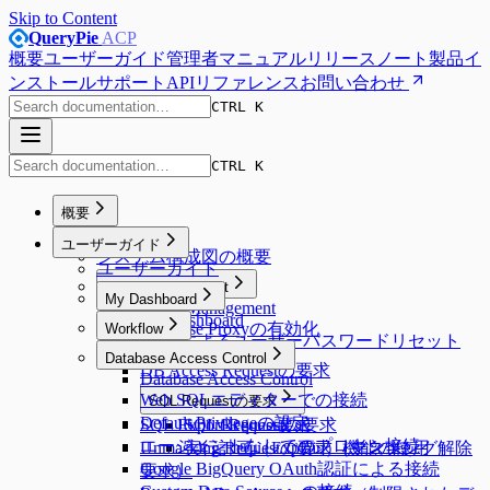
Skip to Content
QueryPie
ACP
概要
ユーザーガイド
管理者マニュアル
リリースノート
製品イ
ンストール
サポート
APIリファレンス
お問い合わせ
CTRL K
CTRL K
概要
Overview
ユーザーガイド
システム構成図の概要
ユーザーガイド
Proxy Management
My Dashboard
Proxy Management
My Dashboard
Database Proxyの有効化
Workflow
Emailによるユーザーパスワードリセット
Workflow
Database Access Control
DB Access Requestの要求
Database Access Control
Web SQLエディターでの接続
SQL Requestの要求
Default Privilegeの設定
SQL Export Requestの要求
SQL Request要求
エージェントなしでのプロキシ接続
Unmasking Requestの要求（マスキング解除
実行計画（Explain）機能の使用
Google BigQuery OAuth認証による接続
要求）