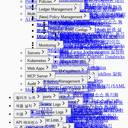
Restricted Data Access 요청하기 (제한된 데이
Preferences
MCP Access Control
Policies
Roles
Approval Rules
사용자 프로필
Alerts
Cloud Providers
웹 애플리케이션(웹사이트) 접속하기
Custom Data Source 접속하기
User Agent
터 접근 요청)
MAC을 통해 Remote MCP Servers 사용하기
Workflow Configurations
Policies
Integrations
DB Connections
Privilege Type
qp-admin 기본 계정에 대한 패스
Ledger Management
Licenses
Profile Editor
Alerts
AWS에서 DB 리소스 동기화
API Token
SSL Configurations
Access Control
Data Access
Integrations
DB Connections
Privilege Type
Server Access Request 요청하기
Multi Agent
워드 변경 강제화 및 계정 삭제 기
Ledger Management
Profile Editor
New Request > 요청 타입별 템플
MS Azure에서 DB 리소스 동기화
(New) Policy Management
Jobs
SSH Configurations
Masking Pattern
Authentication
Syslog 연동
MongoDB 전용 가이드
MongoDB / Document DB 의
Server Privilege Request 요청하기
AI Chat
Multi Agent
Ledger Table Policy
Custom Attribute
능
릿 변수
Google Cloud에서 DB 리소스 동
Maintenance
Kerberos Configurations
Data Masking
(New) Policy Management
Authentication
Privilege Type Mapping
Splunk 연동
DocumentDB 전용 가이드
Access Role Request 요청하기
Multi Agent Linux 설치 및 사용 가이드
Ledger Approval Rules
Provisioning
Sensitive Data
Data Paths
Okta 연동하기
기화
Secret Store 연동
Google BigQuery OAuth 인증 설
Custom JDBC Configs
Provisioning
IP Registration Request 요청하기
Multi Agent Seamless SSH 사용 가이드
Policy Exception
Data Policies
LDAP 연동하기
Dry Run 기능으로 클라우드 동기
Custom JDBC Configs
Provisioning 활성화 하기
Email 연동
정
DB 정책 예외 요청하기 (DB Policy Exception
Multi Agent OS별 3rd Party Tool 지원 목록
Query Rules
Exception Management
AWS SSO 연동하기
화 설정 확인하기
QSI Parser Selection
[Okta] 프로비저닝 연동 가이드
Event Callback 연동
AWS Athena 전용 가이드
Request)
Multi Agent - qpctl CLI 사용 가이드
Monitoring
Custom JDBC Configs - Databricks
Google SAML 연동하기
결재 부가 기능 (대리 결재, 재상신 등)
OAuth 2.0을 사용하기 위한
Custom Data Source 설정 및 로그
Monitoring
예시
Multi-Factor Authentication 설정하
Servers
Google Cloud API 연동
확인
Running Queries
Custom JDBC Configs - Databricks
기
Servers
Kubernetes
Proxy Management
Slack DM 연동
예시
SAC General Configurations
Kubernetes
OAuth Client Application
Slack DM 연동
Web Apps
KAC General Configurations
Connection Management
Web Apps
Slack DM - Workflow 알림
Identity Providers
MCP Server
Connection Management
Server Account Management
Connection Management
유형
Identity Providers
LLM Provider 설정
MCP Server
Connection Management
Audit
Session Monitoring
Server Account Management
Connection Management
Cloud Providers
AWS SSO 연동하기 (SAML
MCP Server Connection Management
K8s Access Control
Connection Management
Audit
Web App Access Control
Server Account Templates
Cloud Providers
Multi Agent 제약사항
2.0)
MAC General Configurations
Server Access Control
K8s Access Control
Web Apps
Servers
Cloud Providers
SSH Key Configurations
Web App Access Control
AWS에서 서버 리소스 동기화
MCP Access Control
WAC Quickstart
Reports
Server Access Control
Web App Configurations
Servers
Cloud Providers
릴리즈 노트
Account Management
Server Groups
Clusters
Access Control
Azure에서 서버 리소스 동기화
WAC Quickstart
Reports
Access Control
수동으로 개별 서버 등록하기
AWS에서 쿠버네티스 리소스 동
Release Notes
General Logs
Access Control
Server Groups
Clusters
Access Control
제품 설치
GCP에서 서버 리소스 동기화
Roles
[~10.2.7] WAC Role & Policy Guide
Reports
Server Agents for RDP
Password Provisioning
Roles
Access Control
기화
11.6.0 ~ 11.6.5
Roles
General Logs
Access Control
서버를 그룹으로 관리하기
수동으로 쿠버네티스 클러스터
쿠버네티스 역할 부여 및 회수하
제품 설치
Database Logs
Policies
[10.2.8~] WAC RBAC Guide
Audit Log Export
Server Agents for RDP
Password Provisioning
Roles
Role 부여 및 회수하기
11.5.0 ~ 11.5.7
지원
User Access History
ProxyJump Configurations
Policies
Permissions 부여 및 회수하기
등록하기
기
Database Logs
Policies
[10.3.0 ~] WAC JIT 권한 획득 Guide
Server Agent 설치 및 제거하기
패스워드 변경 Job 생성하기
쿠버네티스 역할 설정하기
제품 버전
11.4.0
Server Logs
Activity Logs
ProxyJump Configurations
Policies
지원
Role 부여 및 회수하기
API 레퍼런스
Command Templates
DB Access History
Policies
Root CA 인증서 설치 가이드
11.3.0
Admin Role History
Server Logs
ProxyJump 생성하기
쿠버네티스 정책 설정하기
프리미엄 지원
설치 전 준비사항
Server Privilege 부여하기
Kubernetes Logs
Blocked Accounts
Query Audit