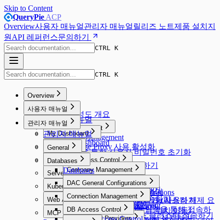
Skip to Content
QueryPie
ACP
Overview
사용자 매뉴얼
관리자 매뉴얼
릴리즈 노트
제품 설치
지
원
API 레퍼런스
문의하기
CTRL K
CTRL K
Overview
Overview
사용자 매뉴얼
시스템 구성도 개요
사용자 매뉴얼
관리자 매뉴얼
Proxy Management
관리자 매뉴얼
My Dashboard
Proxy Management
My Dashboard
Database Proxy 사용 활성화
Workflow
General
Email을 통한 사용자 비밀번호 초기화
Workflow
General
Database Access Control
Databases
DB Access Request 요청하기
Database Access Control
Databases
Company Management
Server Access Control
웹 SQL 에디터로 접속하기
Company Management
SQL Request 요청하기
Server Access Control
User Management
DAC General Configurations
Kubernetes Access Control
General
Default Privilege 설정하기
SQL Export Request 요청하기
SQL Request 요청하기
권한이 있는 서버에 접속하기
User Management
DAC General Configurations
Kubernetes Access Control
Workflow Management
Connection Management
Security
에이전트 없이 프록시 접속하기
Web Access Control
Unmasking Request 요청하기 (마스킹 해제 요
실행 계획(Explain) 기능 사용하기
Unmasking Zones
웹 터미널 사용하기
접근 권한 목록 확인하기
Allowed Zones
Workflow Management
Connection Management
Users
Web Access Control
Google BigQuery OAuth 인증을 통해 접속하
System
DB Access Control
청)
Masking Pattern (메뉴 위치 이동)
웹 SFTP 사용하기
MCP Access Control
Channels
Groups
All Requests
Users
Web Client로 쿠버네티스 클러스터 접속하기
Root CA 인증서 및 Extension 설치하기
System
DB Access Control
Cloud Providers
기