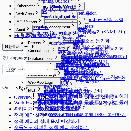
Running Queries
전)
Servers
Kubernetes
Proxy Management
Slack DM 연동
SAC General Configurations
Kubernetes
OAuth Client Application
Slack DM 연동
Web Apps
KAC General Configurations
Connection Management
Web Apps
Slack DM - Workflow 알림 유형
Identity Providers
MCP Server
Connection Management
Server Account Management
Connection Management
Identity Providers
LLM Provider 설정
MCP Server
Connection Management
Audit
Session Monitoring
Server Account Management
Connection Management
Cloud Providers
AWS SSO 연동하기 (SAML 2.0)
MCP Server Connection Management
K8s Access Control
Connection Management
Audit
Web App Access Control
Server Account Templates
Cloud Providers
Multi Agent 제약사항
MAC General Configurations
Server Access Control
K8s Access Control
Web Apps
Servers
Cloud Providers
SSH Key Configurations
Web App Access Control
AWS에서 서버 리소스 동기화
MCP Access Control
WAC Quickstart
Reports
Server Access Control
Web App Configurations
Servers
Cloud Providers
Account Management
Server Groups
Clusters
Access Control
Azure에서 서버 리소스 동기화
한국어
WAC Quickstart
Reports
Access Control
수동으로 개별 서버 등록하기
AWS에서 쿠버네티스 리소스 동기화
General Logs
Access Control
Server Groups
Clusters
Access Control
GCP에서 서버 리소스 동기화
Roles
[~10.2.7] WAC Role & Policy Guide
Reports
Server Agents for RDP
Password Provisioning
Roles
Access Control
Roles
General Logs
Access Control
서버를 그룹으로 관리하기
수동으로 쿠버네티스 클러스터 등록하
쿠버네티스 역할 부여 및 회수하기
Language
Database Logs
Policies
[10.2.8~] WAC RBAC Guide
Audit Log Export
Server Agents for RDP
Password Provisioning
Roles
Role 부여 및 회수하기
User Access History
ProxyJump Configurations
Policies
Permissions 부여 및 회수하기
기
Database Logs
Policies
[10.3.0 ~] WAC JIT 권한 획득 Guide
Server Agent 설치 및 제거하기
패스워드 변경 Job 생성하기
쿠버네티스 역할 설정하기
Server Logs
Activity Logs
ProxyJump Configurations
Policies
Role 부여 및 회수하기
한국어
Command Templates
DB Access History
Policies
🇰🇷
Root CA 인증서 설치 가이드
Admin Role History
Server Logs
ProxyJump 생성하기
쿠버네티스 정책 설정하기
Server Privilege 부여하기
Kubernetes Logs
Blocked Accounts
Query Audit
서버 접근 정책 설정하기
Web App Configurations에서 WAC 초기 설정
Workflow Logs
Server Access History
쿠버네티스 정책 YAML Code 문법 안
Running Queries
Kubernetes Logs
Server Proxy 사용 활성화
Web App Logs
Command Audit
하기
내
DML Snapshots
Request Audit
Reverse Tunnels
On This Page
Session Logs
Web App Logs
WAC 트러블슈팅 가이드
MCP
AI Chat Audit
Account Lock History
Pod Session Recordings
Reverse Tunnels
쿠버네티스 정책 Tips 안내
Session Monitoring (Moved)
Web Access History
WAC FAQ
Access Control Logs
Kubernetes Role History
MCP
Reverse Tunnel을 통해 서버에 통신하기
쿠버네티스 정책 UI 코드 헬퍼 안내
Overview
Access Control Logs
Web Event Audit
Policy Audit Logs
Request Audit
Reverse Tunnel을 통해 클러스터에 통신
Workflow를 통한 정책 예외관리
쿠버네티스 정책 Action 설정 참고 가이
Server Role History
User Activity Recordings
Policy Exception Logs
MCP Server Role History
하기
관리자가 직접 정책 예외 설정
Account Lock History
Web App Role History
드
JIT Access Control Logs
Reverse Tunnel을 통해 DB에 통신하기
정책 예외 설정하기
정책 예외의 상태 즉시 변경하기
수동으로 생성한 정책 예외 수정하기