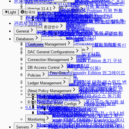
서버 접근 정책 설정하기
API 레퍼런스
문의하기
11.2.0
Web App Configurations에서 WAC 초기
Workflow Logs
Server Access History
쿠버네티스 정책 YAML Code 문
Standard Edition
설치 전 준비사항
Running Queries
Kubernetes Logs
Server Proxy 사용 활성화
11.1.0 ~ 11.1.2
설치하기
Web App Logs
Command Audit
설정하기
Version 11.4.1
Standard Edition 라이선스 정책
법 안내
DML Snapshots
Request Audit
Reverse Tunnels
리눅스 배포본과 Docker, Podman 지원 현황
11.0.0
Light
한국어
설치 후 초기 설정
설치하기
Session Logs
Web App Logs
WAC 트러블슈팅 가이드
External API v2
MCP
AI Chat Audit
Account Lock History
Pod Session Recordings
Reverse Tunnels
운영 로그 수집 가이드
쿠버네티스 정책 Tips 안내
Podman 으로 Rootless Mode 구성하기
10.3.0 ~ 10.3.4
Session Monitoring (Moved)
Web Access History
시스템 아키텍처와 네트워크 접근제어
설치 가이드 - 간단한 구성
External API v0.9
WAC FAQ
Access Control Logs
Kubernetes Role History
MCP
Reverse Tunnel을 통해 서버에 통
쿠버네티스 정책 UI 코드 헬퍼 안
10.2.0 ~ 10.2.12
관리자 매뉴얼
Access Control Logs
Web Event Audit
설치 가이드 - setup.v2.sh
Policy Audit Logs
Request Audit
신하기
10.1.0 ~ 10.1.11
컨테이너 환경변수
내
Server Role History
User Activity Recordings
setup.sh, setup.v2.sh 비교
Policy Exception Logs
MCP Server Role History
General
10.0.0 ~ 10.0.2
Reverse Tunnel을 통해 클러스터
라이선스 설치
컨테이너 환경변수
Account Lock History
Web App Role History
쿠버네티스 정책 Action 설정 참
General
AWS EKS 환경에서 설치하기
9.20.0 ~ 9.20.2
JIT Access Control Logs
QUERYPIE_WEB_URL
에 통신하기
Databases
고 가이드
서버구성 요구사항
9.19.0
Databases
Company Management
DB_MAX_CONNECTION_SIZE 최적화
Reverse Tunnel을 통해 DB에 통신
서버구성 요구사항
9.18.0 ~ 9.18.3
Company Management
QueryPie ACP Community Edition
하기
User Management
DAC General Configurations
9.17.0 ~ 9.17.1
Public Cloud 운영서버 요구사항
General
QueryPie ACP Community Edition
User Management
DAC General Configurations
9.16.0 ~ 9.16.4
On-Premise VM 요구사항
Workflow Management
Connection Management
Security
QueryPie ACP Community Edition 초기 구성
Unmasking Zones
9.15.0 ~ 9.15.4
Allowed Zones
Workflow Management
Connection Management
Users
서버구성 요구사항 요약표
가이드
System
DB Access Control
Masking Pattern (메뉴 위치 이동)
9.14.0 ~ 9.14.3
Channels
Groups
All Requests
Users
QueryPie ACP Community Edition 업그레이드
System
DB Access Control
Cloud Providers
9.13.0 ~ 9.13.5
Policies
Roles
Approval Rules
사용자 프로필
Alerts
Cloud Providers
방법
Workflow Configurations
Policies
Integrations
DB Connections
Privilege Type
9.12.0 ~ 9.12.14
qp-admin 기본 계정에 대한 패스워드 변
Ledger Management
Licenses
Profile Editor
Alerts
AWS에서 DB 리소스 동기화
QueryPie ACP Community Edition 제거 방법
API Token
SSL Configurations
Access Control
Data Access
Integrations
DB Connections
Privilege Type
9.11.0 ~ 9.11.5
9.12.0 ~ 9.12.14
경 강제화 및 계정 삭제 기능
Ledger Management
Profile Editor
New Request > 요청 타입별 템플릿 변
MS Azure에서 DB 리소스 동기화
MCP 설정 가이드
(New) Policy Management
Jobs
SSH Configurations
Masking Pattern
Authentication
Syslog 연동
MongoDB 전용 가이드
MongoDB / Document DB 의 Privilege
메뉴 개선 가이드 (9.12.0)
Ledger Table Policy
Custom Attribute
9.10.0 ~ 9.10.4
수
Google Cloud에서 DB 리소스 동기화
Maintenance
Kerberos Configurations
Data Masking
(New) Policy Management
Authentication
Type Mapping
Splunk 연동
DocumentDB 전용 가이드
Ledger Approval Rules
Provisioning
9.10.0 ~ 9.10.4
Sensitive Data
Data Paths
Okta 연동하기
Dry Run 기능으로 클라우드 동기화 설
9.9.0 ~ 9.9.8
Secret Store 연동
Google BigQuery OAuth 인증 설정
Custom JDBC Configs
Provisioning
External API 변경사항 (9.10.0 버전)
Policy Exception
Data Policies
9.8.0 ~ 9.8.12
9.9.0 ~ 9.9.8
LDAP 연동하기
정 확인하기
Custom JDBC Configs
Provisioning 활성화 하기
Email 연동
AWS Athena 전용 가이드
Query Rules
Exception Management
External API 변경사항 (9.8.10 버전 > 9.9.4 버
AWS SSO 연동하기
QSI Parser Selection
[Okta] 프로비저닝 연동 가이드
Event Callback 연동
Custom Data Source 설정 및 로그 확인
전)
Monitoring
Google SAML 연동하기
Custom JDBC Configs - Databricks 예시
OAuth 2.0을 사용하기 위한 Google
Monitoring
External API 변경사항 (9.9.4 버전 > 9.9.5 버
Multi-Factor Authentication 설정하기
Custom JDBC Configs - Databricks 예시
Servers
Cloud API 연동