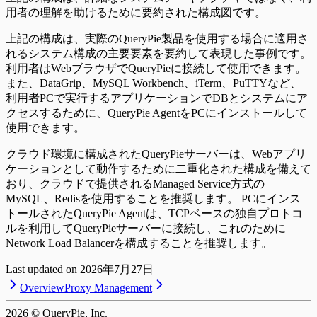
用者の理解を助けるために要約された構成図です。
上記の構成は、実際のQueryPie製品を使用する場合に適用さ
れるシステム構成の主要要素を要約して表現した事例です。
利用者はWebブラウザでQueryPieに接続して使用できます。
また、DataGrip、MySQL Workbench、iTerm、PuTTYなど、
利用者PCで実行するアプリケーションでDBとシステムにア
クセスするために、QueryPie AgentをPCにインストールして
使用できます。
クラウド環境に構成されたQueryPieサーバーは、Webアプリ
ケーションとして動作するために二重化された構成を備えて
おり、クラウドで提供されるManaged Service方式の
MySQL、Redisを使用することを推奨します。 PCにインス
トールされたQueryPie Agentは、TCPベースの独自プロトコ
ルを利用してQueryPieサーバーに接続し、これのために
Network Load Balancerを構成することを推奨します。
Last updated on
2026年7月27日
Overview
Proxy Management
2026
© QueryPie, Inc.