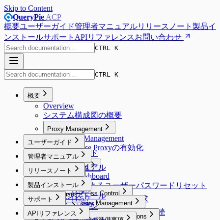
Skip to Content
QueryPie
ACP
概要
ユーザーガイド
管理者マニュアル
リリースノート
製品イ
ンストール
サポート
APIリファレンス
お問い合わせ
CTRL K
CTRL K
概要
Overview
システム構成図の概要
Proxy Management
Proxy Management
ユーザーガイド
Database Proxyの有効化
ユーザーガイド
管理者マニュアル
管理者マニュアル
My Dashboard
リリースノート
My Dashboard
Workflow
Release Notes
General
製品インストール
Emailによるユーザーパスワードリセット
Workflow
11.6.0 ~ 11.6.5
General
Database Access Control
Databases
製品インストール
11.5.0 ~ 11.5.7
DB Access Requestの要求
サポート
Database Access Control
Databases
Company Management
製品バージョン
Server Access Control
11.4.0
Servers
サポート
Web SQLエディターでの接続
Company Management
SQL Requestの要求
APIリファレンス
Server Access Control
11.3.0
Servers
User Management
DAC General Configurations
Kubernetes Access Control
インストール前の準備事項