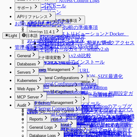
JIT Access Control Logs
11.6.0 ~ 11.6.5
製品インストール
11.5.0 ~ 11.5.7
サポート
製品バージョン
11.4.0
サポート
APIリファレンス
11.3.0
プレミアムサポート
インストール前の準備事項
APIリファレンス
お問い合わせ
11.2.0
運用ログ収集ガイド
インストール前の準備事項
11.1.0 ~ 11.1.2
インストール
Version 11.4.1
LinuxディストリビューションとDocker、
11.0.0
Light
日本語
インストール後の初期設定
インストール
External API v2
Podmanサポート現況
10.3.0 ~ 10.3.4
システムアーキテクチャとネットワークアクセス
インストールガイド - 簡単な構成
External API v0.9
10.2.0 ~ 10.2.12
PodmanでRootless Mode構成
管理者マニュアル
制御
インストールガイド - setup.v2.sh
10.1.0 ~ 10.1.11
setup.sh、setup.v2.sh比較
General
10.0.0 ~ 10.0.2
コンテナ環境変数
General
AWS EKS環境でインストール
9.20.0 ~ 9.20.2
Databases
ライセンスインストール
コンテナ環境変数
9.19.0
Databases
Company Management
QUERYPIE_WEB_URL
Servers
サーバ構成要件
9.18.0 ~ 9.18.3
Company Management
DB_MAX_CONNECTION_SIZE最適化
Servers
User Management
DAC General Configurations
9.17.0 ~ 9.17.1
サーバ構成要件
Kubernetes
General
QueryPie ACP Community Edition
SAC General Configurations
User Management
DAC General Configurations
9.16.0 ~ 9.16.4
Public Cloud運用サーバ要件
Kubernetes
Workflow Management
Connection Management
Security
QueryPie ACP Community Edition
Web Apps
Unmasking Zones
9.15.0 ~ 9.15.4
KAC General Configurations
Connection Management
Allowed Zones
Workflow Management
Connection Management
Users
On-Premise VM要件
QueryPie ACP Community Edition 初期設定ガ
Web Apps
System
DB Access Control
Masking Pattern (メニュー位置移動)
9.14.0 ~ 9.14.3
MCP Server
Channels
Groups
All Requests
Connection Management
Users
サーバ構成要件要約表
イド
Server Account Management
Connection Management
System
DB Access Control
Cloud Providers
9.13.0 ~ 9.13.5
MCP Server
Policies
Connection Management
Roles
Approval Rules
ユーザープロフィール
Audit
Session Monitoring
Server Account Management
Connection Management
Alerts
Cloud Providers
Cloud Providers
QueryPie ACP Community Editionのアップグ
MCP Server Connection Management
K8s Access Control
Workflow Configurations
Policies
Connection Management
Integrations
DB Connections
Privilege Type
9.12.0 ~ 9.12.14
qp-adminデフォルトアカウントのパス
Audit
Ledger Management
Web App Access Control
Licenses
Server Account Templates
Profile Editor
Alerts
Cloud Providers
AWSからDBリソースを同期する
レード方法
MAC General Configurations
Server Access Control
API Token
SSL Configurations
Access Control
Data Access
K8s Access Control
Web Apps
Servers
Cloud Providers
Integrations
DB Connections
Privilege Type
9.11.0 ~ 9.11.5
9.12.0 ~ 9.12.14
ワード変更強制化とアカウント削除機
Ledger Management
SSH Key Configurations
Web App Access Control
Profile Editor
New Request > リクエストタイプ別テ
AWSからサーバーリソースを同期す
MS AzureからDBリソースを同期する
QueryPie ACP Community Editionの削除方法
MCP Access Control
(New) Policy Management
WAC Quickstart
Reports
Jobs
SSH Configurations
Masking Pattern
Server Access Control
Web App Configurations
Authentication
MongoDB / Document DB Privilege Type
Servers
Cloud Providers
Syslog連携
MongoDB専用ガイド
メニュー改善ガイド（9.12.0）
Ledger Table Policy
Account Management
Server Groups
Clusters
Access Control
Custom Attribute
能
9.10.0 ~ 9.10.4
ンプレート変数
る
Google CloudからDBリソースを同期
Maintenance
Kerberos Configurations
Data Masking
(New) Policy Management
WAC Quickstart
Reports
Access Control
Authentication
Mapping
個別サーバーを手動で登録する
AWSからKubernetesリソースを同期す
MCP設定ガイド
Splunk連携
DocumentDB専用ガイド
Monitoring
General Logs
Ledger Approval Rules
Provisioning
Access Control
Server Groups
Clusters
Access Control
9.10.0 ~ 9.10.4
Azureからサーバーリソースを同期す
Sensitive Data
Data Paths
Roles
[~10.2.7] WAC Role & Policy Guide
Reports
Server Agents for RDP
Password Provisioning
Roles
Access Control
Okta連携
する
9.9.0 ~ 9.9.8
る
Secret Store連携
Google BigQuery OAuth認証設定
Monitoring
Roles
General Logs
Custom JDBC Configs
Provisioning
Access Control
サーバーをグループで管理する
Kubernetesクラスターを手動で登録す
Kubernetesロールの付与と取り消し
External API変更事項（9.10.0バージョン）
Database Logs
Policy Exception
Data Policies
Policies
[10.2.8~] WAC RBAC Guide
Audit Log Export
Server Agents for RDP
Password Provisioning
Roles
る
ロールの付与と取り消し
9.8.0 ~ 9.8.12
9.9.0 ~ 9.9.8