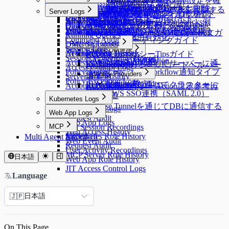
LDAP連携
Dry Run機能でクラウド同期設定を確
Running Queries
User Access History
ProxyJump Configurations
Policies
Custom JDBC Configs
Provisioning有効化
Email連携
AWS Athena専用ガイド
Permissionsの付与と取り消し
る
Query Rules
Exception Management
Database Logs
Policies
[10.3.0 ~] WAC JIT権限取得Guide
Server Agentのインストールと削除
パスワード変更Job作成
Kubernetesロール設定
External API変更事項（9.8.10バージョン >
GCPからサーバーリソースを同期する
AWS SSO連携
認する
Server Logs
Proxy Management
Activity Logs
QSI Parser Selection
ProxyJump Configurations
Policies
[Okta] プロビジョニング連携ガイド
Event Callback連携
Custom Data Source設定とログ確認
Roleの付与と取り消し
Command Templates
DB Access History
Policies
Root CA証明書インストールガイド
9.9.4バージョン）
Admin Role History
Server Logs
Google SAML連携
Custom JDBC Configs - Databricks例
ProxyJump作成
Kubernetesポリシー設定
OAuth 2.0を使用するためのGoogle
Server Privilegeの付与
Blocked Accounts
Query Audit
サーバーアクセスポリシー設定
Web App ConfigurationsでWAC初期設定
Workflow Logs
Server Access History
External API変更事項（9.9.4バージョン >
Multi-Factor Authentication設定
Custom JDBC Configs - Databricks例
KubernetesポリシーYAML Code構文ガ
Running Queries
Cloud API連携
Server Proxy使用有効化
Command Audit
WACトラブルシューティングガイド
9.9.5バージョン）
イド
DML Snapshots
Reverse Tunnels
Session Logs
WAC FAQ
Slack DM連携
AI Chat Audit
Account Lock History
Reverse Tunnels
KubernetesポリシーTipsガイド
Session Monitoring (Moved)
OAuth Client Application
Slack DM連携
Access Control Logs
Reverse Tunnelを通じてサーバーに通
KubernetesポリシーUIコードヘルパー
Access Control Logs
Policy Audit Logs
Slack DM - Workflow通知タイプ
信する
Identity Providers
ガイド
Server Role History
Policy Exception Logs
Identity Providers
LLM Provider設定
Reverse Tunnelを通じてクラスターに
Account Lock History
KubernetesポリシーAction設定参考ガ
AWS SSO連携（SAML 2.0）
通信する
イド
Kubernetes Logs
Reverse Tunnelを通じてDBに通信する
Kubernetes Logs
Web App Logs
Request Audit
Web App Logs
MCP
Pod Session Recordings
Web Access History
Kubernetes Role History
MCP
Multi Agent 制約事項
Web Event Audit
Request Audit
User Activity Recordings
MCP Server Role History
日本語
Web App Role History
JIT Access Control Logs
Language
日本語
🇯🇵
On This Page