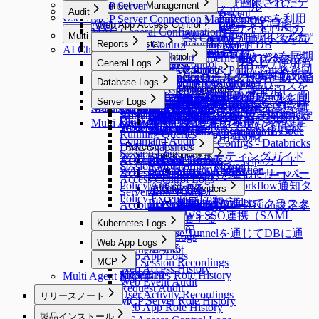
Custom Data Sourceへの接続
Restricted Data Accessの要求（制限されたデ
Preferences
MCP Access Control
MCP Server
Policies
Connection Management
Roles
Approval Rules
ユーザープロフィール
る
Audit
Session Monitoring
Server Account Management
Connection Management
Alerts
Cloud Providers
Cloud Providers
ール
User Agent
ータアクセス要求）
MACを使用してRemote MCP Serversを利用
MCP Server Connection Management
K8s Access Control
Workflow Configurations
Policies
Connection Management
Integrations
DB Connections
Privilege Type
qp-adminデフォルトアカウント
Audit
Ledger Management
Web App Access Control
Licenses
Server Account Templates
Profile Editor
Alerts
Cloud Providers
AWSからDBリソースを同期す
Webアプリケーション（Webサイト）への
MAC General Configurations
Server Access Control
API Token
SSL Configurations
Access Control
Data Access
K8s Access Control
Web Apps
Servers
Cloud Providers
Integrations
DB Connections
Privilege Type
Server Access Requestの要求
する
Multi Agent
のパスワード変更強制化とアカ
Ledger Management
SSH Key Configurations
Web App Access Control
Profile Editor
New Request > リクエストタイプ
AWSからサーバーリソースを同
る
アクセス
MCP Access Control
(New) Policy Management
WAC Quickstart
Reports
Jobs
SSH Configurations
Masking Pattern
Server Access Control
Web App Configurations
Authentication
MongoDB / Document DB
Servers
Cloud Providers
Syslog連携
MongoDB専用ガイド
Server Privilege Requestの要求
AI Chat
Multi Agent
Ledger Table Policy
Account Management
Server Groups
Clusters
Access Control
Custom Attribute
ウント削除機能
別テンプレート変数
期する
MS AzureからDBリソースを同期
Maintenance
Kerberos Configurations
Data Masking
(New) Policy Management
WAC Quickstart
Reports
Access Control
Authentication
Privilege Type Mapping
個別サーバーを手動で登録する
AWSからKubernetesリソースを
Splunk連携
DocumentDB専用ガイド
Access Role Requestの要求
Multi Agent Linuxインストールおよび使用ガ
Monitoring
General Logs
Ledger Approval Rules
Provisioning
Access Control
Server Groups
Clusters
Access Control
Azureからサーバーリソースを同
Sensitive Data
Data Paths
Roles
[~10.2.7] WAC Role & Policy Guide
Reports
Server Agents for RDP
Password Provisioning
Roles
Access Control
Okta連携
する
同期する
Secret Store連携
Google BigQuery OAuth認証設定
Monitoring
Roles
General Logs
Custom JDBC Configs
Provisioning
Access Control
IP Registration Requestの要求
サーバーをグループで管理する
Kubernetesクラスターを手動で登
Kubernetesロールの付与と取り消
イド
Database Logs
Policy Exception
Data Policies
Policies
[10.2.8~] WAC RBAC Guide
Audit Log Export
Server Agents for RDP
Password Provisioning
Roles
期する
ロールの付与と取り消し
LDAP連携
Google CloudからDBリソースを
Running Queries
User Access History
ProxyJump Configurations
Policies
Custom JDBC Configs
Provisioning有効化
Email連携
AWS Athena専用ガイド
Permissionsの付与と取り消し
DBポリシー例外の要求
録する
し
Multi Agent Seamless SSH使用ガイド
Query Rules
Exception Management
Database Logs
Policies
[10.3.0 ~] WAC JIT権限取得Guide
Server Agentのインストールと削
パスワード変更Job作成
Kubernetesロール設定
GCPからサーバーリソースを同
AWS SSO連携
同期する
Server Logs
Proxy Management
Activity Logs
QSI Parser Selection
ProxyJump Configurations
Policies
[Okta] プロビジョニング連携ガ
Event Callback連携
Custom Data Source設定とログ確
Roleの付与と取り消し
承認付加機能（代理承認、再提出など）
Multi Agent OS別3rd Party Toolサポート一覧
Command Templates
DB Access History
Policies
Root CA証明書インストールガイド
除
期する
Admin Role History
Server Logs
Custom JDBC Configs - Databricks
Google SAML連携
Dry Run機能でクラウド同期設定
ProxyJump作成
Kubernetesポリシー設定
イド
OAuth 2.0を使用するための
認
Server Privilegeの付与
Blocked Accounts
Query Audit
サーバーアクセスポリシー設定
Multi Agent - qpctl CLI使用ガイド
Web App ConfigurationsでWAC初期設
Workflow Logs
Server Access History
例
Multi-Factor Authentication設定
を確認する
KubernetesポリシーYAML Code
Running Queries
Google Cloud API連携
Server Proxy使用有効化
Command Audit
定
Custom JDBC Configs - Databricks
構文ガイド
DML Snapshots
Reverse Tunnels
Session Logs
Slack DM連携
WACトラブルシューティングガイド
例
AI Chat Audit
Account Lock History
Reverse Tunnels
KubernetesポリシーTipsガイド
Session Monitoring (Moved)
OAuth Client Application
WAC FAQ
Slack DM連携
Access Control Logs
Reverse Tunnelを通じてサーバー
KubernetesポリシーUIコードヘ
Access Control Logs
Policy Audit Logs
Slack DM - Workflow通知タ
に通信する
Identity Providers
ルパーガイド
Server Role History
Policy Exception Logs
イプ
Identity Providers
LLM Provider設定
Reverse Tunnelを通じてクラスタ
Account Lock History
KubernetesポリシーAction設定参
AWS SSO連携（SAML
ーに通信する
考ガイド
Kubernetes Logs
2.0）
Reverse Tunnelを通じてDBに通
Kubernetes Logs
Web App Logs
信する
Request Audit
Web App Logs
MCP
Pod Session Recordings
Web Access History
Kubernetes Role History
MCP
Multi Agent 制約事項
Web Event Audit
Request Audit
User Activity Recordings
リリースノート
MCP Server Role History
Web App Role History
Release Notes
製品インストール