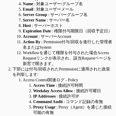
Name
: 対象ユーザー/グループ名
Email
: 対象ユーザーメール
Server Group
: サーバーグループ名
Server Name
: サーバー名
Host
: サーバーホスト
Expiration Date
: 権限付与期限日（回収予定日）
Account
: サーバーAccount
Action By
: Permission付与/回収を進行した管理者
名またはSystem
Workflowを通じて権限を付与された場合Access
Requestリンクが表示され、該当Requestページを
新窓で開きます。
下部には付与/回収されたPermissionに適用された政策
を列挙します:
Access Control関連ログ - Policy
Access Time
: 接続許可時間
Weekday Access Allow
: 接続許可曜日
IP Addresses
: 接続許可IP
Command Audit
: コマンド記録の有無
Proxy Usage
: Proxy（Agent）を通じた接続
可能の有無