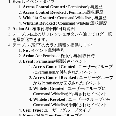
Event
: イベントタイプ
Access Control Granted
: Permission付与履歴
Access Control Revoked
: Permission回収履歴
Whitelist Granted
: Command Whitelist付与履歴
Whitelist Revoked
: Command Whitelist回収履歴
Action At
: 権限付与/回収日時範囲
テーブル右上のリフレッシュボタンを通じてログ一覧
を最新化できます。
テーブルで以下のカラム情報を提供します:
No
: イベント識別番号
Action At
: Permission権限付与/回収日時
Event
: Permission権限関連イベント
Access Control
Granted
: ユーザー/グループ
にPermissionが付与されたイベント
Access Control Revoked
: ユーザー/グループ
からPermissionが回収されたイベント
Whitelist Granted
: ユーザー/グループに
Command Whitelistが付与されたイベント
Whitelist Revoked
: ユーザー/グループから
Command Whitelistが回収されたイベント
User Type
: ユーザー/グループタイプ
Name
: 対象ユーザー/グループ名