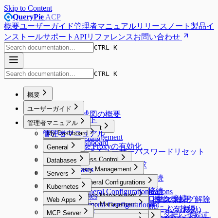
Skip to Content
QueryPie
ACP
概要
ユーザーガイド
管理者マニュアル
リリースノート
製品イ
ンストール
サポート
APIリファレンス
お問い合わせ
CTRL K
CTRL K
概要
Overview
ユーザーガイド
システム構成図の概要
ユーザーガイド
管理者マニュアル
Proxy Management
管理者マニュアル
My Dashboard
Proxy Management
My Dashboard
Database Proxyの有効化
Workflow
General
Emailによるユーザーパスワードリセット
Workflow
General
Database Access Control
Databases
DB Access Requestの要求
Database Access Control
Databases
Company Management
Server Access Control
Servers
Web SQLエディターでの接続
Company Management
SQL Requestの要求
Server Access Control
Servers
User Management
DAC General Configurations
Kubernetes Access Control
Kubernetes
General
Default Privilegeの設定
SQL Export Requestの要求
SQL Request要求
認証されたサーバーへの接続
SAC General Configurations
User Management
DAC General Configurations
Kubernetes Access Control
Kubernetes
Workflow Management
Connection Management
Security
エージェントなしでのプロキシ接続
Web Access Control
Unmasking Requestの要求（マスキング解除
実行計画（Explain）機能の使用
Web Apps
Unmasking Zones
Webターミナルの使用
アクセス権限一覧の確認
KAC General Configurations
Connection Management
Allowed Zones
Workflow Management
Connection Management
Users
Web Access Control
Google BigQuery OAuth認証による接続
Web Apps
System
DB Access Control
要求）
Masking Pattern (メニュー位置移動)
Web SFTPの使用
MCP Access Control
MCP Server
Channels
Groups
All Requests
Connection Management
Users
Web ClientでKubernetesクラスターに接続す
Root CA証明書およびExtensionのインスト
Server Account Management
Connection Management
System
DB Access Control
Cloud Providers