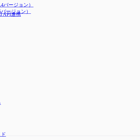
9.9.4バージョン）
.9.5バージョン）
d API連携
る
イド