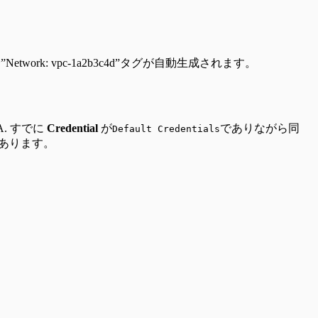
etwork: vpc-1a2b3c4d”タグが自動生成されます。
A. すでに
Credential
が
でありながら同
Default Credentials
あります。