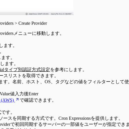
oviders > Create Provider
> Cloud Providersメニューに移動します。
します。
す。
します。
します。
entialタイプ別認証方式設定
を参考にします。
ースリストを取得できます。
うに動作します。名前、ホスト、OS、タグなどの値をフィルターとし
alue値入力後Enter
s (AWS)
で確認できます。
式です。
ソースを同期する方式です。Cron Expressionsを提供します。
 Providerで初回同期するサーバーの一部値をユーザーが指定できま