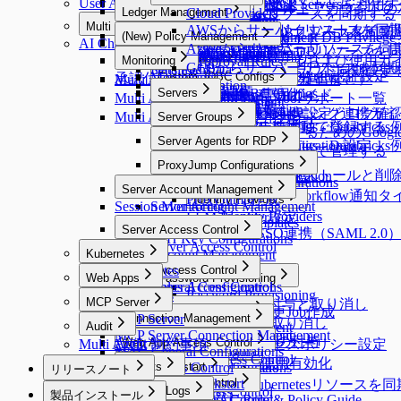
User Agent
Server Privilege Requestの要求
MACを使用してRemote MCP Serversを利用
Workflow Configurations
Policies
Integrations
DB Connections
Privilege Type
qp-adminデフォルトアカウ
Ledger Management
Licenses
Profile Editor
Alerts
Cloud Providers
AWSからDBリソースを同期する
API Token
SSL Configurations
Access Control
Data Access
Integrations
DB Connections
Privilege Type
Access Role Requestの要求
Multi Agent
Ledger Management
Profile Editor
New Request > リクエスト
AWSからサーバーリソースを同
MS AzureからDBリソースを同期
(New) Policy Management
Jobs
SSH Configurations
Masking Pattern
Authentication
MongoDB / Document DB Privilege
Syslog連携
MongoDB専用ガイド
IP Registration Requestの要求
AI Chat
Multi Agent
Ledger Table Policy
Custom Attribute
Azureからサーバーリソースを同
Google CloudからDBリソース
Maintenance
Kerberos Configurations
Data Masking
(New) Policy Management
Authentication
Splunk連携
DocumentDB専用ガイド
DBポリシー例外の要求
Multi Agent Linuxインストールおよび使用ガ
Monitoring
Ledger Approval Rules
Provisioning
GCPからサーバーリソースを同
Sensitive Data
Data Paths
Okta連携
Dry Run機能でクラウド同期設
Secret Store連携
Google BigQuery OAuth認証設定
Monitoring
Custom JDBC Configs
Provisioning
承認付加機能（代理承認、再提出など）
Multi Agent Seamless SSH使用ガイド
Policy Exception
Data Policies
LDAP連携
Running Queries
Servers
Custom JDBC Configs
Provisioning有効化
Email連携
AWS Athena専用ガイド
Multi Agent OS別3rd Party Toolサポート一覧
Query Rules
Exception Management
AWS SSO連携
Proxy Management
QSI Parser Selection
Servers
[Okta] プロビジョニング連携ガ
Event Callback連携
Custom Data Source設定とログ確
Multi Agent - qpctl CLI使用ガイド
Server Groups
Google SAML連携
Custom JDBC Configs - Databricks
個別サーバーを手動で登録する
OAuth 2.0を使用するためのGoogle 
Server Groups
Server Agents for RDP
Multi-Factor Authentication設定
Custom JDBC Configs - Databricks
サーバーをグループで管理する
Server Agents for RDP
Slack DM連携
ProxyJump Configurations
Server Agentのインストールと削
OAuth Client Application
Slack DM連携
ProxyJump Configurations
Server Account Management
Slack DM - Workflow通知
ProxyJump作成
Identity Providers
Session Monitoring
Server Account Management
Identity Providers
LLM Provider設定
Server Account Templates
Server Access Control
AWS SSO連携（SAML 2.0
SSH Key Configurations
Server Access Control
Kubernetes
Account Management
Kubernetes
Access Control
Web Apps
Password Provisioning
KAC General Configurations
Roles
Access Control
Web Apps
Password Provisioning
MCP Server
Permissionsの付与と取り消し
Connection Management
Policies
パスワード変更Job作成
MCP Server
Connection Management
Roleの付与と取り消し
Audit
Command Templates
Connection Management
Policies
MCP Server Connection Management
K8s Access Control
Connection Management
Server Privilegeの付与
Audit
Web App Access Control
Blocked Accounts
Multi Agent 制約事項
サーバーアクセスポリシー設定
MAC General Configurations
K8s Access Control
Web Apps
Cloud Providers
Web App Access Control
Server Proxy使用有効化
MCP Access Control
WAC Quickstart
Reports
Web App Configurations
Cloud Providers
リリースノート
Clusters
Access Control
WAC Quickstart
Reports
Access Control
AWSからKubernetesリソースを
Release Notes
General Logs
Clusters
Access Control
製品インストール
Roles
[~10.2.7] WAC Role & Policy Guide
Reports
Roles
Access Control