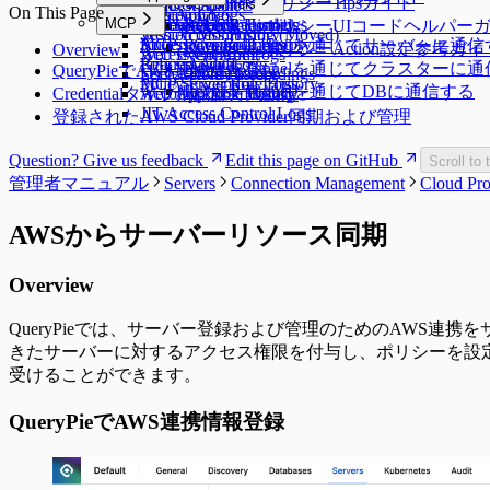
KubernetesポリシーTipsガイド
DML Snapshots
Request Audit
Reverse Tunnels
On This Page
Session Logs
Web App Logs
WAC FAQ
MCP
AI Chat Audit
Account Lock History
Pod Session Recordings
Reverse Tunnels
KubernetesポリシーUIコードヘルパー
Session Monitoring (Moved)
Web Access History
Access Control Logs
Kubernetes Role History
MCP
Reverse Tunnelを通じてサーバーに通
KubernetesポリシーAction設定参考ガ
Overview
Access Control Logs
Web Event Audit
Policy Audit Logs
Request Audit
Reverse Tunnelを通じてクラスターに
QueryPieでAWS連携情報登録
Server Role History
User Activity Recordings
Policy Exception Logs
MCP Server Role History
Reverse Tunnelを通じてDBに通信する
Credentialタイプ別認証方式設定
Account Lock History
Web App Role History
JIT Access Control Logs
登録されたAWS Cloud Provider同期および管理
Question? Give us feedback
Edit this page on GitHub
Scroll to 
管理者マニュアル
Servers
Connection Management
Cloud Pro
AWSからサーバーリソース同期
Overview
QueryPieでは、サーバー登録および管理のためのAWS連携
きたサーバーに対するアクセス権限を付与し、ポリシーを設定で
受けることができます。
QueryPieでAWS連携情報登録