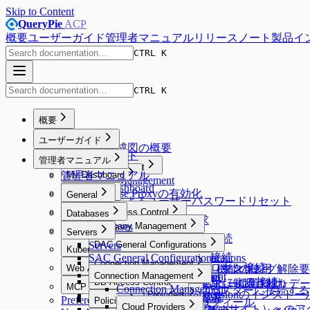
Skip to Content
QueryPie
ACP
概要
ユーザーガイド
管理者マニュアル
リリースノート
製品イ
CTRL K
CTRL K
概要
Overview
ユーザーガイド
システム構成図の概要
ユーザーガイド
管理者マニュアル
Proxy Management
管理者マニュアル
My Dashboard
Proxy Management
My Dashboard
Database Proxyの有効化
Workflow
General
Emailによるユーザーパスワードリセット
Workflow
General
Database Access Control
Databases
DB Access Requestの要求
Database Access Control
Databases
Company Management
Server Access Control
Servers
Web SQLエディターでの接続
Company Management
SQL Requestの要求
Server Access Control
Servers
User Management
DAC General Configurations
Kubernetes Access Control
General
Default Privilegeの設定
SQL Export Requestの要求
SQL Request要求
認証されたサーバーへの接続
SAC General Configurations
User Management
DAC General Configurations
Kubernetes Access Control
Workflow Management
Connection Management
Security
エージェントなしでのプロキシ接続
Web Access Control
Unmasking Requestの要求（マスキング解除
実行計画（Explain）機能の使用
Unmasking Zones
Webターミナルの使用
アクセス権限一覧の確認
Connection Management
Allowed Zones
Workflow Management
Connection Management
Users
Web Access Control
Google BigQuery OAuth認証による接続
System
DB Access Control
Restricted Data Accessの要求（制限さ
Masking Pattern (メニュー位置移動)
Web SFTPの使用
MCP Access Control
Channels
Groups
All Requests
Connection Management
Users
Web ClientでKubernetesクラスターに接続する
Root CA証明書およびExtensionのインストー
System
DB Access Control
Cloud Providers
Custom Data Sourceへの接続
Server Access Requestの要求
Preferences
MCP Access Control
Policies
Roles
Approval Rules
ユーザープロフィール
Alerts
Cloud Providers
Cloud Providers
Webアプリケーション（Webサイト）へのア