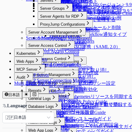
Running Queries
Servers
Custom JDBC Configs
Provisioning有効化
Email連携
AWS Athena専用ガイド
Query Rules
Exception Management
External API変更事項（9.8.10バージョン > 
AWS SSO連携
Proxy Management
QSI Parser Selection
Servers
[Okta] プロビジョニング連携ガイド
Event Callback連携
Custom Data Source設定とログ確認
Server Groups
External API変更事項（9.9.4バージョン > 9
Google SAML連携
Custom JDBC Configs - Databricks例
個別サーバーを手動で登録する
OAuth 2.0を使用するためのGoogle Clou
Server Groups
Server Agents for RDP
Multi-Factor Authentication設定
Custom JDBC Configs - Databricks例
サーバーをグループで管理する
Server Agents for RDP
Slack DM連携
ProxyJump Configurations
Server Agentのインストールと削除
OAuth Client Application
Slack DM連携
ProxyJump Configurations
Server Account Management
Slack DM - Workflow通知タイプ
ProxyJump作成
Identity Providers
Session Monitoring
Server Account Management
Identity Providers
LLM Provider設定
Server Account Templates
Server Access Control
AWS SSO連携（SAML 2.0）
SSH Key Configurations
Server Access Control
Kubernetes
Account Management
Kubernetes
Access Control
Web Apps
Password Provisioning
KAC General Configurations
Roles
Access Control
Web Apps
Password Provisioning
MCP Server
Permissionsの付与と取り消し
Connection Management
Policies
パスワード変更Job作成
MCP Server
Connection Management
Roleの付与と取り消し
Audit
Command Templates
Connection Management
Policies
MCP Server Connection Management
K8s Access Control
Connection Management
Server Privilegeの付与
Audit
Web App Access Control
Blocked Accounts
Multi Agent 制約事項
サーバーアクセスポリシー設定
MAC General Configurations
K8s Access Control
Web Apps
Cloud Providers
Web App Access Control
Server Proxy使用有効化
MCP Access Control
WAC Quickstart
Reports
Web App Configurations
Cloud Providers
Clusters
Access Control
日本語
WAC Quickstart
Reports
Access Control
AWSからKubernetesリソースを同期す
General Logs
Clusters
Access Control
Roles
[~10.2.7] WAC Role & Policy Guide
Reports
Roles
Access Control
General Logs
Kubernetesクラスターを手動で登録する
Kubernetesロールの付与と取り消し
Language
Database Logs
Policies
[10.2.8~] WAC RBAC Guide
Audit Log Export
Roles
ロールの付与と取り消し
User Access History
Policies
Database Logs
[10.3.0 ~] WAC JIT権限取得Guide
Kubernetesロール設定
Server Logs
Activity Logs
Policies
日本語
DB Access History
🇯🇵
Root CA証明書インストールガイド
Admin Role History
Server Logs
Kubernetesポリシー設定
Kubernetes Logs
Query Audit
Web App ConfigurationsでWAC初期設定
Workflow Logs
Server Access History
KubernetesポリシーYAML Code構文ガ
Running Queries
Kubernetes Logs
Web App Logs
Command Audit
WACトラブルシューティングガイド