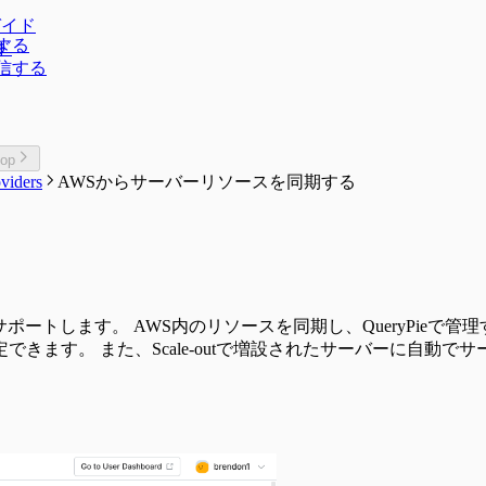
ガイド
信する
イド
通信する
top
viders
AWSからサーバーリソースを同期する
をサポートします。 AWS内のリソースを同期し、QueryPi
きます。 また、Scale-outで増設されたサーバーに自動