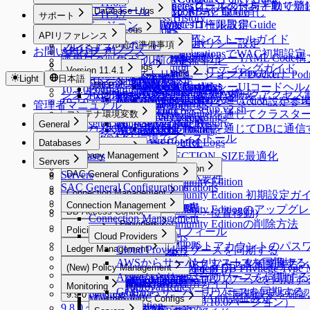
11.6.0 ~ 11.6.5
General Logs
Kubernetesクラスターを手動で
Kubernetesロールの付与と取り消
製品インストール
Database Logs
Policies
[10.2.8~] WAC RBAC Guide
Audit Log Export
Roles
ロールの付与と取り消し
11.5.0 ~ 11.5.7
サポート
User Access History
Policies
Database Logs
[10.3.0 ~] WAC JIT権限取得Guide
Kubernetesロール設定
製品バージョン
11.4.0
Server Logs
Activity Logs
Policies
サポート
APIリファレンス
DB Access History
Root CA証明書インストールガイド
11.3.0
Admin Role History
Server Logs
Kubernetesポリシー設定
プレミアムサポート
インストール前の準備事項
Kubernetes Logs
Query Audit
APIリファレンス
お問い合わせ
11.2.0
Web App ConfigurationsでWAC初期設定
Workflow Logs
Server Access History
KubernetesポリシーYAML Cod
運用ログ収集ガイド
インストール前の準備事項
Running Queries
Kubernetes Logs
11.1.0 ~ 11.1.2
インストール
Web App Logs
Command Audit
WACトラブルシューティングガイド
Version 11.4.1
KubernetesポリシーTipsガイド
DML Snapshots
Request Audit
Reverse Tunnels
LinuxディストリビューションとDocker、Po
11.0.0
Light
日本語
インストール後の初期設定
インストール
Session Logs
Web App Logs
WAC FAQ
External API v2
MCP
AI Chat Audit
Account Lock History
Pod Session Recordings
Reverse Tunnels
KubernetesポリシーUIコード
PodmanでRootless Mode構成
10.3.0 ~ 10.3.4
Session Monitoring (Moved)
Web Access History
システムアーキテクチャとネットワークアクセス
インストールガイド - 簡単な構成
External API v0.9
Access Control Logs
Kubernetes Role History
MCP
Reverse Tunnelを通じてサーバ
KubernetesポリシーAction設定
10.2.0 ~ 10.2.12
管理者マニュアル
Access Control Logs
Web Event Audit
インストールガイド - setup.v2.sh
Policy Audit Logs
Request Audit
Reverse Tunnelを通じてクラ
10.1.0 ~ 10.1.11
コンテナ環境変数
Server Role History
User Activity Recordings
setup.sh、setup.v2.sh比較
Policy Exception Logs
MCP Server Role History
General
10.0.0 ~ 10.0.2
Reverse Tunnelを通じてDBに通
ライセンスインストール
コンテナ環境変数
Account Lock History
Web App Role History
General
AWS EKS環境でインストール
9.20.0 ~ 9.20.2
JIT Access Control Logs
QUERYPIE_WEB_URL
Databases
サーバ構成要件
9.19.0
Databases
Company Management
DB_MAX_CONNECTION_SIZE最適化
Servers
サーバ構成要件
9.18.0 ~ 9.18.3
Company Management
QueryPie ACP Community Edition
Servers
User Management
DAC General Configurations
9.17.0 ~ 9.17.1
Public Cloud運用サーバ要件
General
QueryPie ACP Community Edition
SAC General Configurations
User Management
DAC General Configurations
9.16.0 ~ 9.16.4
On-Premise VM要件
Workflow Management
Connection Management
Security
QueryPie ACP Community Edition 初期設定
Unmasking Zones
9.15.0 ~ 9.15.4
Connection Management
Allowed Zones
Workflow Management
Connection Management
Users
サーバ構成要件要約表
QueryPie ACP Community Editionのアッ
System
DB Access Control
Masking Pattern (メニュー位置移動)
9.14.0 ~ 9.14.3
Channels
Groups
All Requests
Connection Management
Users
QueryPie ACP Community Editionの削除方法
System
DB Access Control
Cloud Providers
9.13.0 ~ 9.13.5
Policies
Roles
Approval Rules
ユーザープロフィール
Alerts
Cloud Providers
Cloud Providers
MCP設定ガイド
Workflow Configurations
Policies
Integrations
DB Connections
Privilege Type
9.12.0 ~ 9.12.14
qp-adminデフォルトアカウントの
Ledger Management
Licenses
Profile Editor
Alerts
Cloud Providers
AWSからDBリソースを同期する
API Token
SSL Configurations
Access Control
Data Access
Integrations
DB Connections
Privilege Type
9.11.0 ~ 9.11.5
9.12.0 ~ 9.12.14
Ledger Management
Profile Editor
New Request > リクエストタイプ別
AWSからサーバーリソースを同期する
MS AzureからDBリソースを同期する
(New) Policy Management
Jobs
SSH Configurations
Masking Pattern
Authentication
MongoDB / Document DB Privilege Type 
Syslog連携
MongoDB専用ガイド
メニュー改善ガイド（9.12.0）
Ledger Table Policy
Custom Attribute
9.10.0 ~ 9.10.4
Azureからサーバーリソースを同期する
Google CloudからDBリソースを同期す
Maintenance
Kerberos Configurations
Data Masking
(New) Policy Management
Authentication
Splunk連携
DocumentDB専用ガイド
Monitoring
Ledger Approval Rules
Provisioning
9.10.0 ~ 9.10.4
GCPからサーバーリソースを同期する
Sensitive Data
Data Paths
Okta連携
Dry Run機能でクラウド同期設定を確
9.9.0 ~ 9.9.8
Secret Store連携
Google BigQuery OAuth認証設定
Monitoring
Custom JDBC Configs
Provisioning
External API変更事項（9.10.0バージョン）
Policy Exception
Data Policies
9.8.0 ~ 9.8.12
9.9.0 ~ 9.9.8
LDAP連携