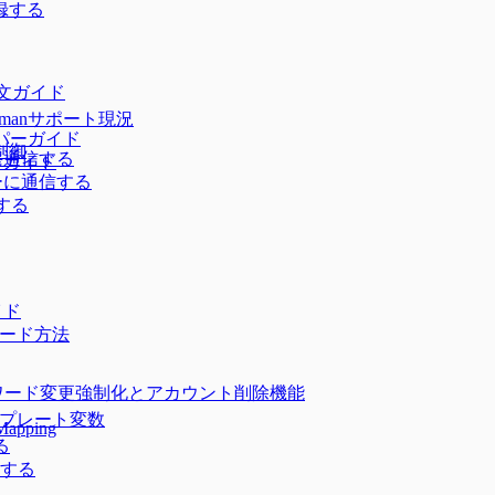
登録する
し
e構文ガイド
dmanサポート現況
ヘルパーガイド
制御
ーに通信する
参考ガイド
スターに通信する
信する
ガイド
プグレード方法
パスワード変更強制化とアカウント削除機能
テンプレート変数
Mapping
る
認する