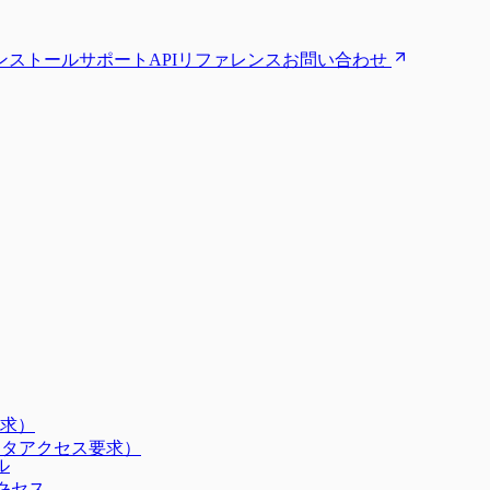
ンストール
サポート
APIリファレンス
お問い合わせ
要求）
れたデータアクセス要求）
ル
クセス