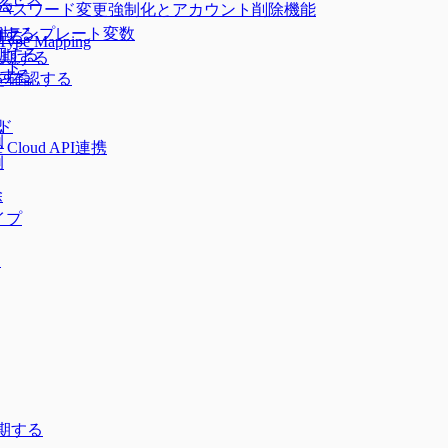
する
ントのパスワード変更強制化とアカウント削除機能
タイプ別テンプレート変数
期する
する
 Type Mapping
期する
を同期する
イド
期する
定を確認する
イド
認
例
Cloud API連携
例
除
タイプ
）
同期する