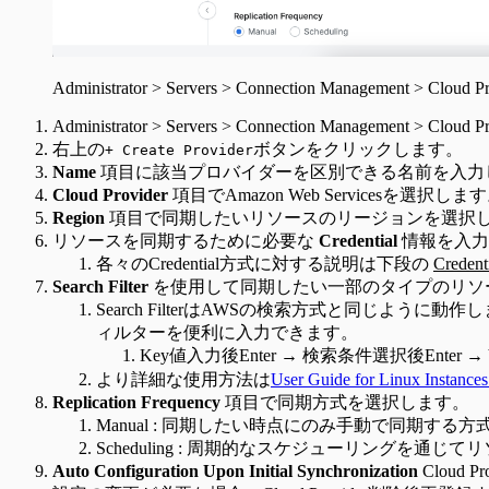
Administrator > Servers > Connection Management > Cloud Pr
Administrator > Servers > Connection Management 
右上の
ボタンをクリックします。
+ Create Provider
Name
項目に該当プロバイダーを区別できる名前を入力
Cloud Provider
項目でAmazon Web Servicesを選択しま
Region
項目で同期したいリソースのリージョンを選択
リソースを同期するために必要な
Credential
情報を入力
各々のCredential方式に対する説明は下段の
Cred
Search Filter
を使用して同期したい一部のタイプのリソ
Search FilterはAWSの検索方式と同じよ
ィルターを便利に入力できます。
Key値入力後Enter → 検索条件選択後Enter → V
より詳細な使用方法は
User Guide for Linux Instance
Replication Frequency
項目で同期方式を選択します。
Manual : 同期したい時点にのみ手動で同期する方
Scheduling : 周期的なスケジューリングを通じてリ
Auto Configuration Upon Initial Synchronization
Cloud