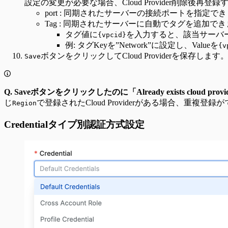
設定の変更が必要な場合、Cloud Provider削除後再
port : 同期されたサーバーの接続ポートを指定で
Tag : 同期されたサーバーに自動でタグを追加で
タグ値に
を入力すると、該当サーバーが
{vpcid}
例: タグKeyを”Network”に設定し、Valueを
{v
ボタンをクリックしてCloud Providerを保存します
Save
Q. Saveボタンをクリックしたのに「Already exists clo
じ
で登録されたCloud Providerがある場合、重複登
Region
Credentialタイプ別認証方式設定