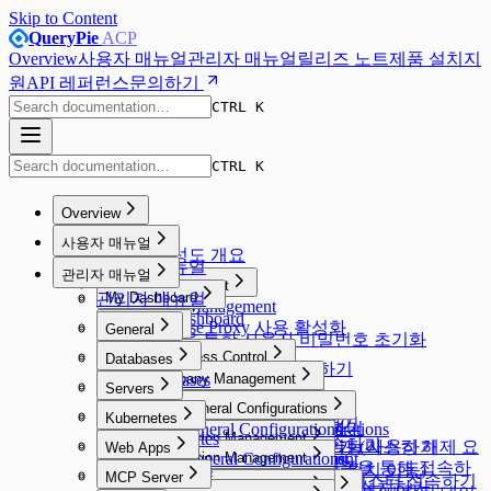
Skip to Content
QueryPie
ACP
Overview
사용자 매뉴얼
관리자 매뉴얼
릴리즈 노트
제품 설치
지
원
API 레퍼런스
문의하기
CTRL K
CTRL K
Overview
Overview
사용자 매뉴얼
시스템 구성도 개요
사용자 매뉴얼
관리자 매뉴얼
Proxy Management
관리자 매뉴얼
My Dashboard
Proxy Management
My Dashboard
Database Proxy 사용 활성화
Workflow
General
Email을 통한 사용자 비밀번호 초기화
Workflow
General
Database Access Control
Databases
DB Access Request 요청하기
Database Access Control
Databases
Company Management
Server Access Control
Servers
웹 SQL 에디터로 접속하기
Company Management
SQL Request 요청하기
Server Access Control
Servers
User Management
DAC General Configurations
Kubernetes Access Control
Kubernetes
General
Default Privilege 설정하기
SQL Export Request 요청하기
SQL Request 요청하기
권한이 있는 서버에 접속하기
SAC General Configurations
User Management
DAC General Configurations
Kubernetes Access Control
Kubernetes
Workflow Management
Connection Management
Security
에이전트 없이 프록시 접속하기
Web Access Control
Unmasking Request 요청하기 (마스킹 해제 요
실행 계획(Explain) 기능 사용하기
Web Apps
Unmasking Zones
웹 터미널 사용하기
접근 권한 목록 확인하기
KAC General Configurations
Connection Management
Allowed Zones
Workflow Management
Connection Management
Users
Web Access Control
Google BigQuery OAuth 인증을 통해 접속하
Web Apps
System
DB Access Control
청)
Masking Pattern (메뉴 위치 이동)
웹 SFTP 사용하기
MCP Access Control
MCP Server
Channels
Groups
All Requests
Connection Management
Users
Web Client로 쿠버네티스 클러스터 접속하기
Root CA 인증서 및 Extension 설치하기
Server Account Management
Connection Management
System
DB Access Control
Cloud Providers
기