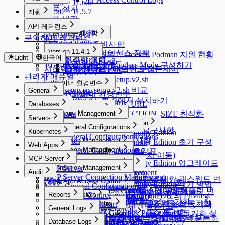
11.6.0 ~ 11.6.5
제품 설치
11.5.0 ~ 11.5.7
지원
제품 버전
11.4.0
지원
API 레퍼런스
11.3.0
프리미엄 지원
설치 전 준비사항
API 레퍼런스
문의하기
11.2.0
Standard Edition
설치 전 준비사항
11.1.0 ~ 11.1.2
설치하기
Version 11.4.1
Standard Edition 라이선스 정책
리눅스 배포본과 Docker, Podman 지원 현황
11.0.0
Light
한국어
설치 후 초기 설정
설치하기
External API v2
운영 로그 수집 가이드
Podman 으로 Rootless Mode 구성하기
10.3.0 ~ 10.3.4
시스템 아키텍처와 네트워크 접근제어
설치 가이드 - 간단한 구성
External API v0.9
10.2.0 ~ 10.2.12
관리자 매뉴얼
설치 가이드 - setup.v2.sh
10.1.0 ~ 10.1.11
컨테이너 환경변수
setup.sh, setup.v2.sh 비교
General
10.0.0 ~ 10.0.2
라이선스 설치
컨테이너 환경변수
General
AWS EKS 환경에서 설치하기
9.20.0 ~ 9.20.2
QUERYPIE_WEB_URL
Databases
서버구성 요구사항
9.19.0
Databases
Company Management
DB_MAX_CONNECTION_SIZE 최적화
Servers
서버구성 요구사항
9.18.0 ~ 9.18.3
Company Management
QueryPie ACP Community Edition
Servers
User Management
DAC General Configurations
9.17.0 ~ 9.17.1
Public Cloud 운영서버 요구사항
Kubernetes
General
QueryPie ACP Community Edition
SAC General Configurations
User Management
DAC General Configurations
9.16.0 ~ 9.16.4
On-Premise VM 요구사항
Kubernetes
Workflow Management
Connection Management
Security
QueryPie ACP Community Edition 초기 구성
Web Apps
Unmasking Zones
9.15.0 ~ 9.15.4
KAC General Configurations
Connection Management
Allowed Zones
Workflow Management
Connection Management
Users
서버구성 요구사항 요약표
가이드
Web Apps
System
DB Access Control
Masking Pattern (메뉴 위치 이동)
9.14.0 ~ 9.14.3
MCP Server
Channels
Groups
All Requests
Connection Management
Users
QueryPie ACP Community Edition 업그레이드
Server Account Management
Connection Management
System
DB Access Control
Cloud Providers
9.13.0 ~ 9.13.5
MCP Server
Policies
Connection Management
Roles
Approval Rules
사용자 프로필
Audit
Session Monitoring
Server Account Management
Connection Management
Alerts
Cloud Providers
Cloud Providers
방법
MCP Server Connection Management
K8s Access Control
Workflow Configurations
Policies
Connection Management
Integrations
DB Connections
Privilege Type
9.12.0 ~ 9.12.14
qp-admin 기본 계정에 대한 패스워드 변
Audit
Ledger Management
Web App Access Control
Licenses
Server Account Templates
Profile Editor
Alerts
Cloud Providers
AWS에서 DB 리소스 동기화
QueryPie ACP Community Edition 제거 방법
MAC General Configurations
Server Access Control
API Token
SSL Configurations
Access Control
Data Access
K8s Access Control
Web Apps
Servers
Cloud Providers
Integrations
DB Connections
Privilege Type
9.11.0 ~ 9.11.5
9.12.0 ~ 9.12.14
경 강제화 및 계정 삭제 기능
Ledger Management
SSH Key Configurations
Web App Access Control
Profile Editor
New Request > 요청 타입별 템플릿 변
AWS에서 서버 리소스 동기화
MS Azure에서 DB 리소스 동기화
MCP 설정 가이드
MCP Access Control
(New) Policy Management
WAC Quickstart
Reports
Jobs
SSH Configurations
Masking Pattern
Server Access Control
Web App Configurations
Authentication
Servers
Cloud Providers
Syslog 연동
MongoDB 전용 가이드
MongoDB / Document DB 의 Privilege
메뉴 개선 가이드 (9.12.0)
Ledger Table Policy
Account Management
Server Groups
Clusters
Access Control
Custom Attribute
9.10.0 ~ 9.10.4
수
Azure에서 서버 리소스 동기화
Google Cloud에서 DB 리소스 동기화
Maintenance
Kerberos Configurations
Data Masking
(New) Policy Management
WAC Quickstart
Reports
Access Control
Authentication
수동으로 개별 서버 등록하기
AWS에서 쿠버네티스 리소스 동기화
Type Mapping
Splunk 연동
DocumentDB 전용 가이드
Monitoring
General Logs
Ledger Approval Rules
Provisioning
Access Control
Server Groups
Clusters
Access Control
9.10.0 ~ 9.10.4
GCP에서 서버 리소스 동기화
Sensitive Data
Data Paths
Roles
[~10.2.7] WAC Role & Policy Guide
Reports
Server Agents for RDP
Password Provisioning
Roles
Access Control
Okta 연동하기
Dry Run 기능으로 클라우드 동기화 설
9.9.0 ~ 9.9.8
Secret Store 연동
Google BigQuery OAuth 인증 설정
Monitoring
Roles
General Logs
Custom JDBC Configs
Provisioning
Access Control
서버를 그룹으로 관리하기
수동으로 쿠버네티스 클러스터 등록하
쿠버네티스 역할 부여 및 회수하기
External API 변경사항 (9.10.0 버전)
Database Logs
Policy Exception
Data Policies
Policies
[10.2.8~] WAC RBAC Guide
Audit Log Export
Server Agents for RDP
Password Provisioning
Roles
Role 부여 및 회수하기
9.8.0 ~ 9.8.12
9.9.0 ~ 9.9.8
LDAP 연동하기
정 확인하기