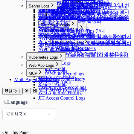
Running Queries
User Access History
ProxyJump Configurations
Policies
Custom JDBC Configs
Provisioning 활성화 하기
Email 연동
AWS Athena 전용 가이드
Permissions 부여 및 회수하기
기
Query Rules
Exception Management
Database Logs
Policies
[10.3.0 ~] WAC JIT 권한 획득 Guide
Server Agent 설치 및 제거하기
패스워드 변경 Job 생성하기
쿠버네티스 역할 설정하기
External API 변경사항 (9.8.10 버전 > 9.9.4 버
AWS SSO 연동하기
Server Logs
Proxy Management
Activity Logs
QSI Parser Selection
ProxyJump Configurations
Policies
[Okta] 프로비저닝 연동 가이드
Event Callback 연동
Custom Data Source 설정 및 로그 확인
Role 부여 및 회수하기
Command Templates
DB Access History
Policies
Root CA 인증서 설치 가이드
전)
Admin Role History
Server Logs
Google SAML 연동하기
Custom JDBC Configs - Databricks 예시
ProxyJump 생성하기
쿠버네티스 정책 설정하기
OAuth 2.0을 사용하기 위한 Google
Server Privilege 부여하기
Blocked Accounts
Query Audit
서버 접근 정책 설정하기
Web App Configurations에서 WAC 초기 설정
Workflow Logs
Server Access History
External API 변경사항 (9.9.4 버전 > 9.9.5 버
Multi-Factor Authentication 설정하기
Custom JDBC Configs - Databricks 예시
쿠버네티스 정책 YAML Code 문법 안
Running Queries
Cloud API 연동
Server Proxy 사용 활성화
Command Audit
하기
전)
내
DML Snapshots
Reverse Tunnels
Session Logs
Slack DM 연동
WAC 트러블슈팅 가이드
AI Chat Audit
Account Lock History
Reverse Tunnels
쿠버네티스 정책 Tips 안내
Session Monitoring (Moved)
OAuth Client Application
WAC FAQ
Slack DM 연동
Access Control Logs
Reverse Tunnel을 통해 서버에 통신하기
쿠버네티스 정책 UI 코드 헬퍼 안내
Access Control Logs
Policy Audit Logs
Slack DM - Workflow 알림 유형
Reverse Tunnel을 통해 클러스터에 통신
Identity Providers
쿠버네티스 정책 Action 설정 참고 가이
Server Role History
Policy Exception Logs
Identity Providers
LLM Provider 설정
하기
Account Lock History
드
AWS SSO 연동하기 (SAML 2.0)
Reverse Tunnel을 통해 DB에 통신하기
Kubernetes Logs
Kubernetes Logs
Web App Logs
Request Audit
Web App Logs
MCP
Pod Session Recordings
Web Access History
Kubernetes Role History
MCP
Multi Agent 제약사항
Web Event Audit
Request Audit
User Activity Recordings
MCP Server Role History
한국어
Web App Role History
JIT Access Control Logs
Language
한국어
🇰🇷
On This Page