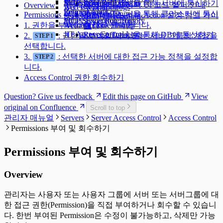
WAC FAQ
Access Control Logs
Kubernetes Role History
MCP
Reverse Tunnel을 통해 서버에 통신하기
쿠버네티스 정책 UI 코드 헬퍼 안내
Overview
Access Control Logs
Web Event Audit
Policy Audit Logs
Request Audit
Reverse Tunnel을 통해 클러스터에 통신
Permissions 부여하기
쿠버네티스 정책 Action 설정 참고 가이
Server Role History
User Activity Recordings
Policy Exception Logs
MCP Server Role History
하기
1. 권한을 부여할 대상을 선택합니다.
Account Lock History
Web App Role History
드
JIT Access Control Logs
Reverse Tunnel을 통해 DB에 통신하기
2.
: 권한을 부여할 서버 또는 서버 그룹의 계정을
STEP 1
선택합니다.
3.
: 선택한 서버에 대한 접근 가능 정책을 설정합
STEP 2
니다.
Access Control 권한 회수하기
Question? Give us feedback
Edit this page on GitHub
View
original on Confluence
Scroll to top
관리자 매뉴얼
Servers
Server Access Control
Access Control
Permissions 부여 및 회수하기
Permissions 부여 및 회수하기
Overview
관리자는 사용자 또는 사용자 그룹에 서버 또는 서버그룹에 대
한 접근 권한(Permission)을 직접 부여하거나 회수할 수 있습니
다. 한번 부여된 Permission은 수정이 불가능하고, 삭제만 가능