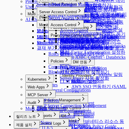
Restricted Data Access 요청하기 (제한된 데이
Preferences
MCP Access Control
Policies
Roles
Approval Rules
사용자 프로필
Session Monitoring
Server Account Management
Alerts
Cloud Providers
Cloud Providers
웹 애플리케이션(웹사이트) 접속하기
Custom Data Source 접속하기
User Agent
터 접근 요청)
MAC을 통해 Remote MCP Servers 사용하기
Workflow Configurations
Policies
Integrations
DB Connections
Privilege Type
qp-admin 기본 계정에 대한 패스
Ledger Management
Licenses
Server Account Templates
Profile Editor
Alerts
Cloud Providers
AWS에서 DB 리소스 동기화
Server Access Control
API Token
SSL Configurations
Access Control
Data Access
Servers
Integrations
DB Connections
Privilege Type
Server Access Request 요청하기
Multi Agent
워드 변경 강제화 및 계정 삭제 기
Ledger Management
SSH Key Configurations
Profile Editor
New Request > 요청 타입별 템플
AWS에서 서버 리소스 동기화
MS Azure에서 DB 리소스 동기화
(New) Policy Management
Jobs
SSH Configurations
Masking Pattern
Server Access Control
Authentication
Servers
Syslog 연동
MongoDB 전용 가이드
MongoDB / Document DB 의
Server Privilege Request 요청하기
AI Chat
Multi Agent
Ledger Table Policy
Account Management
Server Groups
Custom Attribute
능
릿 변수
Azure에서 서버 리소스 동기화
Google Cloud에서 DB 리소스 동
Maintenance
Kerberos Configurations
Data Masking
(New) Policy Management
Authentication
수동으로 개별 서버 등록하기
Privilege Type Mapping
Splunk 연동
DocumentDB 전용 가이드
Access Role Request 요청하기
Multi Agent Linux 설치 및 사용 가이드
Monitoring
Ledger Approval Rules
Provisioning
Access Control
Server Groups
GCP에서 서버 리소스 동기화
Sensitive Data
Data Paths
Server Agents for RDP
Password Provisioning
Okta 연동하기
기화
Secret Store 연동
Google BigQuery OAuth 인증 설
Monitoring
Custom JDBC Configs
Provisioning
Access Control
IP Registration Request 요청하기
서버를 그룹으로 관리하기
Multi Agent Seamless SSH 사용 가이드
Policy Exception
Data Policies
Server Agents for RDP
Password Provisioning
LDAP 연동하기
Dry Run 기능으로 클라우드 동기
Running Queries
ProxyJump Configurations
Custom JDBC Configs
Provisioning 활성화 하기
Email 연동
정
Permissions 부여 및 회수하기
DB 정책 예외 요청하기 (DB Policy Exception
Multi Agent OS별 3rd Party Tool 지원 목록
Query Rules
Exception Management
Server Agent 설치 및 제거하기
패스워드 변경 Job 생성하기
AWS SSO 연동하기
화 설정 확인하기
Proxy Management
QSI Parser Selection
ProxyJump Configurations
[Okta] 프로비저닝 연동 가이드
Event Callback 연동
AWS Athena 전용 가이드
Role 부여 및 회수하기
Request)
Multi Agent - qpctl CLI 사용 가이드
Custom JDBC Configs - Databricks
Google SAML 연동하기
ProxyJump 생성하기
결재 부가 기능 (대리 결재, 재상신 등)
OAuth 2.0을 사용하기 위한
Custom Data Source 설정 및 로그
Server Privilege 부여하기
예시
Multi-Factor Authentication 설정하
Roles
Google Cloud API 연동
확인
Custom JDBC Configs - Databricks
기
Policies
Slack DM 연동
예시
Command Templates
Policies
OAuth Client Application
Slack DM 연동
Blocked Accounts
서버 접근 정책 설정하기
Slack DM - Workflow 알림
Identity Providers
Server Proxy 사용 활성화
Kubernetes
유형
Identity Providers
LLM Provider 설정
Kubernetes
AWS SSO 연동하기 (SAML
Web Apps
KAC General Configurations
2.0)
Web Apps
MCP Server
Connection Management
MCP Server
Connection Management
Audit
Connection Management
MCP Server Connection Management
K8s Access Control
Connection Management
Audit
Web App Access Control
Multi Agent 제약사항
MAC General Configurations
K8s Access Control
Web Apps
Cloud Providers
Web App Access Control
MCP Access Control
WAC Quickstart
Reports
Web App Configurations
Cloud Providers
릴리즈 노트
Clusters
Access Control
WAC Quickstart
Reports
Access Control
AWS에서 쿠버네티스 리소스 동
Release Notes
General Logs
Clusters
Access Control
제품 설치
Roles
[~10.2.7] WAC Role & Policy Guide
Reports
Roles
Access Control
기화
11.6.0 ~ 11.6.5
General Logs