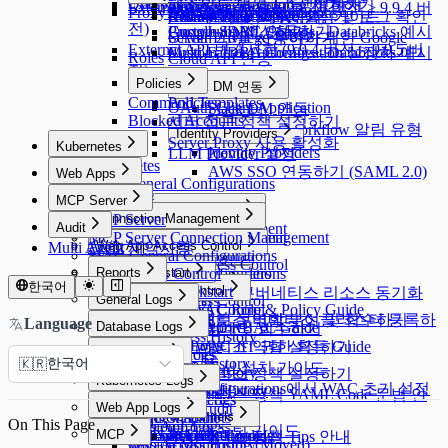
Query Rules
Exception Management
Server Agent 설치 및 제거하기
패스워드 변경 Job 생성하기
External API 변경사항 (9.8.10 버전 > 9.9.4 버
AWS SSO 연동하기
Proxy Management
QSI Parser Selection
ProxyJump Configurations
[Okta] 프로비저닝 연동 가이드
Event Callback 연동
Custom Data Source 설정 및 로그 확인
Role 부여 및 회수하기
전)
Google SAML 연동하기
Custom JDBC Configs - Databricks 예시
ProxyJump 생성하기
OAuth 2.0을 사용하기 위한 Google
Server Privilege 부여하기
External API 변경사항 (9.9.4 버전 > 9.9.5 버
Multi-Factor Authentication 설정하기
Custom JDBC Configs - Databricks 예시
Roles
Cloud API 연동
전)
Policies
Slack DM 연동
Command Templates
Policies
OAuth Client Application
Slack DM 연동
Blocked Accounts
서버 접근 정책 설정하기
Slack DM - Workflow 알림 유형
Identity Providers
Server Proxy 사용 활성화
Kubernetes
Identity Providers
LLM Provider 설정
Kubernetes
AWS SSO 연동하기 (SAML 2.0)
Web Apps
KAC General Configurations
Web Apps
MCP Server
Connection Management
MCP Server
Connection Management
Audit
Connection Management
MCP Server Connection Management
K8s Access Control
Connection Management
Audit
Web App Access Control
Multi Agent 제약사항
MAC General Configurations
K8s Access Control
Web Apps
Cloud Providers
Web App Access Control
MCP Access Control
WAC Quickstart
Reports
Web App Configurations
Cloud Providers
Clusters
Access Control
한국어
WAC Quickstart
Reports
Access Control
AWS에서 쿠버네티스 리소스 동기화
General Logs
Clusters
Access Control
Roles
[~10.2.7] WAC Role & Policy Guide
Reports
Roles
Access Control
General Logs
수동으로 쿠버네티스 클러스터 등록하
쿠버네티스 역할 부여 및 회수하기
Language
Database Logs
Policies
[10.2.8~] WAC RBAC Guide
Audit Log Export
Roles
Role 부여 및 회수하기
User Access History
Policies
기
Database Logs
[10.3.0 ~] WAC JIT 권한 획득 Guide
쿠버네티스 역할 설정하기
Server Logs
Activity Logs
Policies
한국어
DB Access History
🇰🇷
Root CA 인증서 설치 가이드
Admin Role History
Server Logs
쿠버네티스 정책 설정하기
Kubernetes Logs
Query Audit
Web App Configurations에서 WAC 초기 설정
Workflow Logs
Server Access History
쿠버네티스 정책 YAML Code 문법 안
Running Queries
Kubernetes Logs
Web App Logs
Command Audit
하기
내
DML Snapshots
Request Audit
Reverse Tunnels
On This Page
Session Logs
Web App Logs
WAC 트러블슈팅 가이드
MCP
AI Chat Audit
Account Lock History
Pod Session Recordings
Reverse Tunnels
쿠버네티스 정책 Tips 안내
Session Monitoring (Moved)
Web Access History