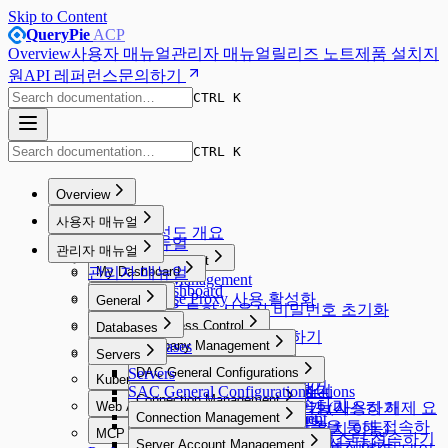
Skip to Content
QueryPie
ACP
Overview
사용자 매뉴얼
관리자 매뉴얼
릴리즈 노트
제품 설치
지
원
API 레퍼런스
문의하기
CTRL K
CTRL K
Overview
Overview
사용자 매뉴얼
시스템 구성도 개요
사용자 매뉴얼
관리자 매뉴얼
Proxy Management
관리자 매뉴얼
My Dashboard
Proxy Management
My Dashboard
Database Proxy 사용 활성화
Workflow
General
Email을 통한 사용자 비밀번호 초기화
Workflow
General
Database Access Control
Databases
DB Access Request 요청하기
Database Access Control
Databases
Company Management
Server Access Control
Servers
웹 SQL 에디터로 접속하기
Company Management
SQL Request 요청하기
Server Access Control
Servers
User Management
DAC General Configurations
Kubernetes Access Control
General
Default Privilege 설정하기
SQL Export Request 요청하기
SQL Request 요청하기
권한이 있는 서버에 접속하기
SAC General Configurations
User Management
DAC General Configurations
Kubernetes Access Control
Workflow Management
Connection Management
Security
에이전트 없이 프록시 접속하기
Web Access Control
Unmasking Request 요청하기 (마스킹 해제 요
실행 계획(Explain) 기능 사용하기
Unmasking Zones
웹 터미널 사용하기
접근 권한 목록 확인하기
Connection Management
Allowed Zones
Workflow Management
Connection Management
Users
Web Access Control
Google BigQuery OAuth 인증을 통해 접속하
System
DB Access Control
청)
Masking Pattern (메뉴 위치 이동)
웹 SFTP 사용하기
MCP Access Control
Channels
Groups
All Requests
Connection Management
Users
Web Client로 쿠버네티스 클러스터 접속하기
Root CA 인증서 및 Extension 설치하기
Server Account Management
System
DB Access Control
Cloud Providers
기