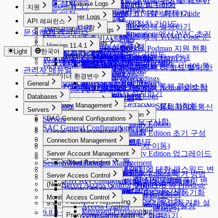
수동으로 쿠버네티스 클러스터
쿠버네티스 역할 부여 및 회수하
제품 설치
Database Logs
Policies
[10.2.8~] WAC RBAC Guide
Audit Log Export
Roles
Role 부여 및 회수하기
11.5.0 ~ 11.5.7
지원
User Access History
Policies
등록하기
기
Database Logs
[10.3.0 ~] WAC JIT 권한 획득 Guide
쿠버네티스 역할 설정하기
제품 버전
11.4.0
Server Logs
Activity Logs
Policies
지원
API 레퍼런스
DB Access History
Root CA 인증서 설치 가이드
11.3.0
Admin Role History
Server Logs
쿠버네티스 정책 설정하기
프리미엄 지원
설치 전 준비사항
Kubernetes Logs
Query Audit
API 레퍼런스
문의하기
11.2.0
Web App Configurations에서 WAC 초기
Workflow Logs
Server Access History
쿠버네티스 정책 YAML Code 문
Standard Edition
설치 전 준비사항
Running Queries
Kubernetes Logs
11.1.0 ~ 11.1.2
설치하기
Web App Logs
Command Audit
설정하기
Version 11.4.1
Standard Edition 라이선스 정책
법 안내
DML Snapshots
Request Audit
Reverse Tunnels
리눅스 배포본과 Docker, Podman 지원 현황
11.0.0
Light
한국어
설치 후 초기 설정
설치하기
Session Logs
Web App Logs
WAC 트러블슈팅 가이드
External API v2
MCP
AI Chat Audit
Account Lock History
Pod Session Recordings
Reverse Tunnels
운영 로그 수집 가이드
쿠버네티스 정책 Tips 안내
Podman 으로 Rootless Mode 구성하기
10.3.0 ~ 10.3.4
Session Monitoring (Moved)
Web Access History
시스템 아키텍처와 네트워크 접근제어
설치 가이드 - 간단한 구성
External API v0.9
WAC FAQ
Access Control Logs
Kubernetes Role History
MCP
Reverse Tunnel을 통해 서버에 통
쿠버네티스 정책 UI 코드 헬퍼 안
10.2.0 ~ 10.2.12
관리자 매뉴얼
Access Control Logs
Web Event Audit
설치 가이드 - setup.v2.sh
Policy Audit Logs
Request Audit
신하기
10.1.0 ~ 10.1.11
컨테이너 환경변수
내
Server Role History
User Activity Recordings
setup.sh, setup.v2.sh 비교
Policy Exception Logs
MCP Server Role History
General
10.0.0 ~ 10.0.2
Reverse Tunnel을 통해 클러스터
라이선스 설치
컨테이너 환경변수
Account Lock History
Web App Role History
쿠버네티스 정책 Action 설정 참
General
AWS EKS 환경에서 설치하기
9.20.0 ~ 9.20.2
JIT Access Control Logs
QUERYPIE_WEB_URL
에 통신하기
Databases
고 가이드
서버구성 요구사항
9.19.0
Databases
Company Management
DB_MAX_CONNECTION_SIZE 최적화
Reverse Tunnel을 통해 DB에 통신
Servers
서버구성 요구사항
9.18.0 ~ 9.18.3
Company Management
QueryPie ACP Community Edition
하기
Servers
User Management
DAC General Configurations
9.17.0 ~ 9.17.1
Public Cloud 운영서버 요구사항
General
QueryPie ACP Community Edition
SAC General Configurations
User Management
DAC General Configurations
9.16.0 ~ 9.16.4
On-Premise VM 요구사항
Workflow Management
Connection Management
Security
QueryPie ACP Community Edition 초기 구성
Unmasking Zones
9.15.0 ~ 9.15.4
Connection Management
Allowed Zones
Workflow Management
Connection Management
Users
서버구성 요구사항 요약표
가이드
System
DB Access Control
Masking Pattern (메뉴 위치 이동)
9.14.0 ~ 9.14.3
Channels
Groups
All Requests
Connection Management
Users
QueryPie ACP Community Edition 업그레이드
Server Account Management
System
DB Access Control
Cloud Providers
9.13.0 ~ 9.13.5
Policies
Roles
Approval Rules
사용자 프로필
Session Monitoring
Server Account Management
Alerts
Cloud Providers
Cloud Providers
방법
Workflow Configurations
Policies
Integrations
DB Connections
Privilege Type
9.12.0 ~ 9.12.14
qp-admin 기본 계정에 대한 패스워드 변
Ledger Management
Licenses
Server Account Templates
Profile Editor
Alerts
Cloud Providers
AWS에서 DB 리소스 동기화
QueryPie ACP Community Edition 제거 방법
Server Access Control
API Token
SSL Configurations
Access Control
Data Access
Servers
Integrations
DB Connections
Privilege Type
9.11.0 ~ 9.11.5
9.12.0 ~ 9.12.14
경 강제화 및 계정 삭제 기능
Ledger Management
SSH Key Configurations
Profile Editor
New Request > 요청 타입별 템플릿 변
AWS에서 서버 리소스 동기화
MS Azure에서 DB 리소스 동기화
MCP 설정 가이드
(New) Policy Management
Jobs
SSH Configurations
Masking Pattern
Server Access Control
Authentication
Servers
Syslog 연동
MongoDB 전용 가이드
MongoDB / Document DB 의 Privilege
메뉴 개선 가이드 (9.12.0)
Ledger Table Policy
Account Management
Server Groups
Custom Attribute
9.10.0 ~ 9.10.4
수
Azure에서 서버 리소스 동기화
Google Cloud에서 DB 리소스 동기화
Maintenance
Kerberos Configurations
Data Masking
(New) Policy Management
Authentication
수동으로 개별 서버 등록하기
Type Mapping
Splunk 연동
DocumentDB 전용 가이드
Monitoring
Ledger Approval Rules
Provisioning
Access Control
Server Groups
9.10.0 ~ 9.10.4
GCP에서 서버 리소스 동기화
Sensitive Data
Data Paths
Server Agents for RDP
Password Provisioning
Okta 연동하기
Dry Run 기능으로 클라우드 동기화 설
9.9.0 ~ 9.9.8
Secret Store 연동
Google BigQuery OAuth 인증 설정
Monitoring
Custom JDBC Configs
Provisioning
Access Control
서버를 그룹으로 관리하기
External API 변경사항 (9.10.0 버전)
Policy Exception
Data Policies
Server Agents for RDP
Password Provisioning
9.8.0 ~ 9.8.12
9.9.0 ~ 9.9.8
LDAP 연동하기
정 확인하기
Running Queries
ProxyJump Configurations
Custom JDBC Configs
Provisioning 활성화 하기
Email 연동
AWS Athena 전용 가이드
Permissions 부여 및 회수하기