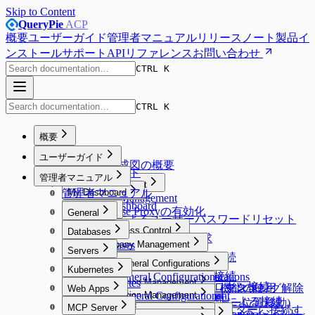
Skip to Content
QueryPie
ACP
概要
ユーザーガイド
管理者マニュアル
リリースノート
製品イ
ンストール
サポート
APIリファレンス
お問い合わせ
CTRL K
CTRL K
概要
Overview
ユーザーガイド
システム構成図の概要
ユーザーガイド
管理者マニュアル
Proxy Management
管理者マニュアル
My Dashboard
Proxy Management
My Dashboard
Database Proxyの有効化
Workflow
General
Emailによるユーザーパスワードリセット
Workflow
General
Database Access Control
Databases
DB Access Requestの要求
Database Access Control
Databases
Company Management
Server Access Control
Servers
Web SQLエディターでの接続
Company Management
SQL Requestの要求
Server Access Control
Servers
User Management
DAC General Configurations
Kubernetes Access Control
Kubernetes
General
Default Privilegeの設定
SQL Export Requestの要求
SQL Request要求
認証されたサーバーへの接続
SAC General Configurations
User Management
DAC General Configurations
Kubernetes Access Control
Kubernetes
Workflow Management
Connection Management
Security
エージェントなしでのプロキシ接続
Web Access Control
Unmasking Requestの要求（マスキング解除
実行計画（Explain）機能の使用
Web Apps
Unmasking Zones
Webターミナルの使用
アクセス権限一覧の確認
KAC General Configurations
Connection Management
Allowed Zones
Workflow Management
Connection Management
Users
Web Access Control
Google BigQuery OAuth認証による接続
Web Apps
System
DB Access Control
要求）
Masking Pattern (メニュー位置移動)
Web SFTPの使用
MCP Access Control
MCP Server
Channels
Groups
All Requests
Connection Management
Users
Web ClientでKubernetesクラスターに接続す
Root CA証明書およびExtensionのインスト
Server Account Management
Connection Management
System
DB Access Control
Cloud Providers