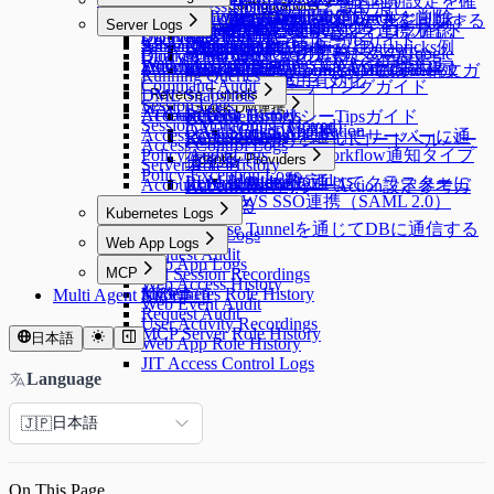
LDAP連携
Dry Run機能でクラウド同期設定を確
Running Queries
User Access History
ProxyJump Configurations
Policies
Custom JDBC Configs
Provisioning有効化
Email連携
AWS Athena専用ガイド
Permissionsの付与と取り消し
る
Query Rules
Exception Management
Database Logs
Policies
[10.3.0 ~] WAC JIT権限取得Guide
Server Agentのインストールと削除
パスワード変更Job作成
Kubernetesロール設定
External API変更事項（9.8.10バージョン >
GCPからサーバーリソースを同期する
AWS SSO連携
認する
Server Logs
Proxy Management
Activity Logs
QSI Parser Selection
ProxyJump Configurations
Policies
[Okta] プロビジョニング連携ガイド
Event Callback連携
Custom Data Source設定とログ確認
Roleの付与と取り消し
Command Templates
DB Access History
Policies
Root CA証明書インストールガイド
9.9.4バージョン）
Admin Role History
Server Logs
Google SAML連携
Custom JDBC Configs - Databricks例
ProxyJump作成
Kubernetesポリシー設定
OAuth 2.0を使用するためのGoogle
Server Privilegeの付与
Blocked Accounts
Query Audit
サーバーアクセスポリシー設定
Web App ConfigurationsでWAC初期設定
Workflow Logs
Server Access History
External API変更事項（9.9.4バージョン >
Multi-Factor Authentication設定
Custom JDBC Configs - Databricks例
KubernetesポリシーYAML Code構文ガ
Running Queries
Cloud API連携
Server Proxy使用有効化
Command Audit
WACトラブルシューティングガイド
9.9.5バージョン）
イド
DML Snapshots
Reverse Tunnels
Session Logs
WAC FAQ
Slack DM連携
AI Chat Audit
Account Lock History
Reverse Tunnels
KubernetesポリシーTipsガイド
Session Monitoring (Moved)
OAuth Client Application
Slack DM連携
Access Control Logs
Reverse Tunnelを通じてサーバーに通
KubernetesポリシーUIコードヘルパー
Access Control Logs
Policy Audit Logs
Slack DM - Workflow通知タイプ
信する
Identity Providers
ガイド
Server Role History
Policy Exception Logs
Identity Providers
LLM Provider設定
Reverse Tunnelを通じてクラスターに
Account Lock History
KubernetesポリシーAction設定参考ガ
AWS SSO連携（SAML 2.0）
通信する
イド
Kubernetes Logs
Reverse Tunnelを通じてDBに通信する
Kubernetes Logs
Web App Logs
Request Audit
Web App Logs
MCP
Pod Session Recordings
Web Access History
Kubernetes Role History
MCP
Multi Agent 制約事項
Web Event Audit
Request Audit
User Activity Recordings
MCP Server Role History
日本語
Web App Role History
JIT Access Control Logs
Language
日本語
🇯🇵
On This Page