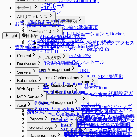
JIT Access Control Logs
11.6.0 ~ 11.6.5
製品インストール
11.5.0 ~ 11.5.7
サポート
製品バージョン
11.4.0
サポート
APIリファレンス
11.3.0
プレミアムサポート
インストール前の準備事項
APIリファレンス
お問い合わせ
11.2.0
運用ログ収集ガイド
インストール前の準備事項
11.1.0 ~ 11.1.2
インストール
Version 11.4.1
LinuxディストリビューションとDocker、
11.0.0
Light
日本語
インストール後の初期設定
インストール
External API v2
Podmanサポート現況
10.3.0 ~ 10.3.4
システムアーキテクチャとネットワークアクセス
インストールガイド - 簡単な構成
External API v0.9
10.2.0 ~ 10.2.12
PodmanでRootless Mode構成
管理者マニュアル
制御
インストールガイド - setup.v2.sh
10.1.0 ~ 10.1.11
setup.sh、setup.v2.sh比較
General
10.0.0 ~ 10.0.2
コンテナ環境変数
General
AWS EKS環境でインストール
9.20.0 ~ 9.20.2
Databases
ライセンスインストール
コンテナ環境変数
9.19.0
Databases
Company Management
QUERYPIE_WEB_URL
Servers
サーバ構成要件
9.18.0 ~ 9.18.3
Company Management
DB_MAX_CONNECTION_SIZE最適化
Servers
User Management
DAC General Configurations
9.17.0 ~ 9.17.1
サーバ構成要件
Kubernetes
General
QueryPie ACP Community Edition
SAC General Configurations
User Management
DAC General Configurations
9.16.0 ~ 9.16.4
Public Cloud運用サーバ要件
Kubernetes
Workflow Management
Connection Management
Security
QueryPie ACP Community Edition
Web Apps
Unmasking Zones
9.15.0 ~ 9.15.4
KAC General Configurations
Connection Management
Allowed Zones
Workflow Management
Connection Management
Users
On-Premise VM要件
QueryPie ACP Community Edition 初期設定ガ
Web Apps
System
DB Access Control
Masking Pattern (メニュー位置移動)
9.14.0 ~ 9.14.3
MCP Server
Channels
Groups
All Requests
Connection Management
Users
サーバ構成要件要約表
イド
Server Account Management
Connection Management
System
DB Access Control
Cloud Providers
9.13.0 ~ 9.13.5
MCP Server
Policies
Connection Management
Roles
Approval Rules
ユーザープロフィール
Audit
Session Monitoring
Server Account Management
Connection Management
Alerts
Cloud Providers
Cloud Providers
QueryPie ACP Community Editionのアップグ
MCP Server Connection Management
K8s Access Control
Workflow Configurations
Policies
Connection Management
Integrations
DB Connections
Privilege Type
9.12.0 ~ 9.12.14
qp-adminデフォルトアカウントのパス
Audit
Ledger Management
Web App Access Control
Licenses
Server Account Templates
Profile Editor
Alerts
Cloud Providers
AWSからDBリソースを同期する
レード方法
MAC General Configurations
Server Access Control
API Token
SSL Configurations
Access Control
Data Access
K8s Access Control
Web Apps
Servers
Cloud Providers
Integrations
DB Connections
Privilege Type
9.11.0 ~ 9.11.5
9.12.0 ~ 9.12.14
ワード変更強制化とアカウント削除機
Ledger Management
SSH Key Configurations
Web App Access Control
Profile Editor
New Request > リクエストタイプ別テ
AWSからサーバーリソースを同期す
MS AzureからDBリソースを同期する
QueryPie ACP Community Editionの削除方法
MCP Access Control
(New) Policy Management
WAC Quickstart
Reports
Jobs
SSH Configurations
Masking Pattern
Server Access Control
Web App Configurations
Authentication
MongoDB / Document DB Privilege Type
Servers
Cloud Providers
Syslog連携
MongoDB専用ガイド
メニュー改善ガイド（9.12.0）
Ledger Table Policy
Account Management
Server Groups
Clusters
Access Control
Custom Attribute
能
9.10.0 ~ 9.10.4
ンプレート変数
る
Google CloudからDBリソースを同期
Maintenance
Kerberos Configurations
Data Masking
(New) Policy Management
WAC Quickstart
Reports
Access Control
Authentication
Mapping
個別サーバーを手動で登録する
AWSからKubernetesリソースを同期す
MCP設定ガイド
Splunk連携
DocumentDB専用ガイド
Monitoring
General Logs
Ledger Approval Rules
Provisioning
Access Control
Server Groups
Clusters
Access Control
9.10.0 ~ 9.10.4
Azureからサーバーリソースを同期す
Sensitive Data
Data Paths
Roles
[~10.2.7] WAC Role & Policy Guide
Reports
Server Agents for RDP
Password Provisioning
Roles
Access Control
Okta連携
する
9.9.0 ~ 9.9.8
る
Secret Store連携
Google BigQuery OAuth認証設定
Monitoring
Roles
General Logs
Custom JDBC Configs
Provisioning
Access Control
サーバーをグループで管理する
Kubernetesクラスターを手動で登録す
Kubernetesロールの付与と取り消し
External API変更事項（9.10.0バージョン）
Database Logs
Policy Exception
Data Policies
Policies
[10.2.8~] WAC RBAC Guide
Audit Log Export
Server Agents for RDP
Password Provisioning
Roles
る
ロールの付与と取り消し
9.8.0 ~ 9.8.12
9.9.0 ~ 9.9.8