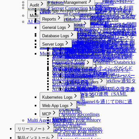
Custom Data Sourceへの接続
Restricted Data Accessの要求（制限されたデ
Preferences
MCP Access Control
MCP Server
Policies
Connection Management
Roles
Approval Rules
ユーザープロフィール
る
Audit
Session Monitoring
Server Account Management
Connection Management
Alerts
Cloud Providers
Cloud Providers
ール
User Agent
ータアクセス要求）
MACを使用してRemote MCP Serversを利用
MCP Server Connection Management
K8s Access Control
Workflow Configurations
Policies
Connection Management
Integrations
DB Connections
Privilege Type
qp-adminデフォルトアカウント
Audit
Ledger Management
Web App Access Control
Licenses
Server Account Templates
Profile Editor
Alerts
Cloud Providers
AWSからDBリソースを同期す
Webアプリケーション（Webサイト）への
MAC General Configurations
Server Access Control
API Token
SSL Configurations
Access Control
Data Access
K8s Access Control
Web Apps
Servers
Cloud Providers
Integrations
DB Connections
Privilege Type
Server Access Requestの要求
する
Multi Agent
のパスワード変更強制化とアカ
Ledger Management
SSH Key Configurations
Web App Access Control
Profile Editor
New Request > リクエストタイプ
AWSからサーバーリソースを同
る
アクセス
MCP Access Control
(New) Policy Management
WAC Quickstart
Reports
Jobs
SSH Configurations
Masking Pattern
Server Access Control
Web App Configurations
Authentication
MongoDB / Document DB
Servers
Cloud Providers
Syslog連携
MongoDB専用ガイド
Server Privilege Requestの要求
AI Chat
Multi Agent
Ledger Table Policy
Account Management
Server Groups
Clusters
Access Control
Custom Attribute
ウント削除機能
別テンプレート変数
期する
MS AzureからDBリソースを同期
Maintenance
Kerberos Configurations
Data Masking
(New) Policy Management
WAC Quickstart
Reports
Access Control
Authentication
Privilege Type Mapping
個別サーバーを手動で登録する
AWSからKubernetesリソースを
Splunk連携
DocumentDB専用ガイド
Access Role Requestの要求
Multi Agent Linuxインストールおよび使用ガ
Monitoring
General Logs
Ledger Approval Rules
Provisioning
Access Control
Server Groups
Clusters
Access Control
Azureからサーバーリソースを同
Sensitive Data
Data Paths
Roles
[~10.2.7] WAC Role & Policy Guide
Reports
Server Agents for RDP
Password Provisioning
Roles
Access Control
Okta連携
する
同期する
Secret Store連携
Google BigQuery OAuth認証設定
Monitoring
Roles
General Logs
Custom JDBC Configs
Provisioning
Access Control
IP Registration Requestの要求
サーバーをグループで管理する
Kubernetesクラスターを手動で登
Kubernetesロールの付与と取り消
イド
Database Logs
Policy Exception
Data Policies
Policies
[10.2.8~] WAC RBAC Guide
Audit Log Export
Server Agents for RDP
Password Provisioning
Roles
期する
ロールの付与と取り消し
LDAP連携
Google CloudからDBリソースを
Running Queries
User Access History
ProxyJump Configurations
Policies
Custom JDBC Configs
Provisioning有効化
Email連携
AWS Athena専用ガイド
Permissionsの付与と取り消し
DBポリシー例外の要求
録する
し
Multi Agent Seamless SSH使用ガイド
Query Rules
Exception Management
Database Logs
Policies
[10.3.0 ~] WAC JIT権限取得Guide
Server Agentのインストールと削
パスワード変更Job作成
Kubernetesロール設定
GCPからサーバーリソースを同
AWS SSO連携
同期する
Server Logs
Proxy Management
Activity Logs
QSI Parser Selection
ProxyJump Configurations
Policies
[Okta] プロビジョニング連携ガ
Event Callback連携
Custom Data Source設定とログ確
Roleの付与と取り消し
承認付加機能（代理承認、再提出など）
Multi Agent OS別3rd Party Toolサポート一覧
Command Templates
DB Access History
Policies
Root CA証明書インストールガイド
除
期する
Admin Role History
Server Logs
Custom JDBC Configs - Databricks
Google SAML連携
Dry Run機能でクラウド同期設定
ProxyJump作成
Kubernetesポリシー設定
イド
OAuth 2.0を使用するための
認
Server Privilegeの付与
Blocked Accounts
Query Audit
サーバーアクセスポリシー設定
Multi Agent - qpctl CLI使用ガイド
Web App ConfigurationsでWAC初期設
Workflow Logs
Server Access History
例
Multi-Factor Authentication設定
を確認する
KubernetesポリシーYAML Code
Running Queries
Google Cloud API連携
Server Proxy使用有効化
Command Audit
定
Custom JDBC Configs - Databricks
構文ガイド
DML Snapshots
Reverse Tunnels
Session Logs
Slack DM連携
WACトラブルシューティングガイド
例
AI Chat Audit
Account Lock History
Reverse Tunnels
KubernetesポリシーTipsガイド
Session Monitoring (Moved)
OAuth Client Application
WAC FAQ
Slack DM連携
Access Control Logs
Reverse Tunnelを通じてサーバー
KubernetesポリシーUIコードヘ
Access Control Logs
Policy Audit Logs
Slack DM - Workflow通知タ
に通信する
Identity Providers
ルパーガイド
Server Role History
Policy Exception Logs
イプ
Identity Providers
LLM Provider設定
Reverse Tunnelを通じてクラスタ
Account Lock History
KubernetesポリシーAction設定参
AWS SSO連携（SAML
ーに通信する
考ガイド
Kubernetes Logs
2.0）
Reverse Tunnelを通じてDBに通
Kubernetes Logs
Web App Logs
信する
Request Audit
Web App Logs
MCP
Pod Session Recordings
Web Access History
Kubernetes Role History
MCP
Multi Agent 制約事項
Web Event Audit
Request Audit
User Activity Recordings
リリースノート
MCP Server Role History
Web App Role History
Release Notes
製品インストール